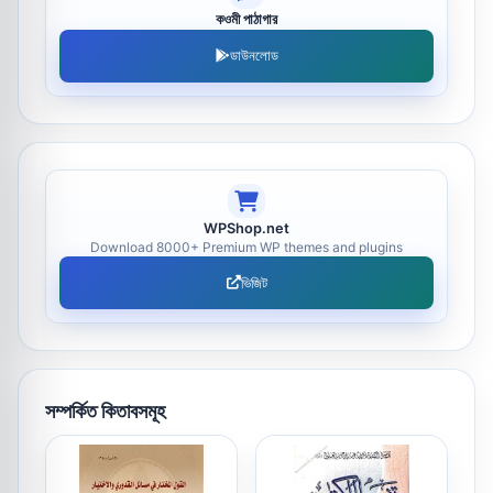
কওমী পাঠাগার
ডাউনলোড
WPShop.net
Download 8000+ Premium WP themes and plugins
ভিজিট
সম্পর্কিত কিতাবসমূহ