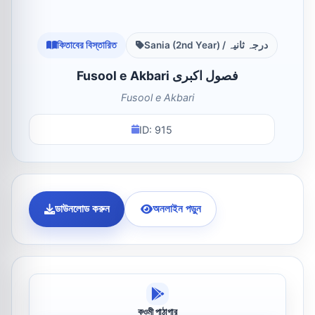
কিতাবের বিস্তারিত
Sania (2nd Year) / درجہ ثانیہ
Fusool e Akbari فصول اکبری
Fusool e Akbari
ID: 915
ডাউনলোড করুন
অনলাইন পড়ুন
কওমী পাঠাগার