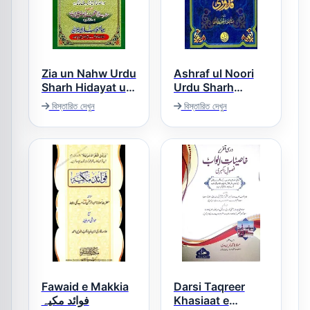
Zia un Nahw Urdu
Ashraf ul Noori
Sharh Hidayat un
Urdu Sharh
Quduri اشرف
Nahw ضیاء النحو
বিস্তারিত দেখুন
বিস্তারিত দেখুন
النوری اردو شرح
اردو شرح ھدایۃ النحو
مختصر القدوری
Fawaid e Makkia
Darsi Taqreer
فوائد مکیہ
Khasiaat e