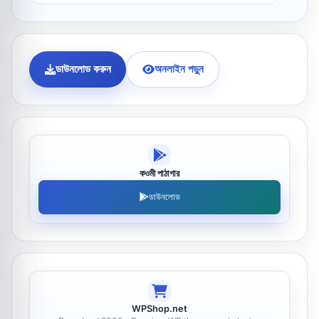
ডাউনলোড করুন
অনলাইন পড়ুন
কওমী পাঠাগার
ডাউনলোড
WPShop.net