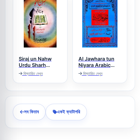
Siraj un Nahw
Al Jawhara tun
Urdu Sharh
Niyara Arabic
Hidayat un Nahw
Sharh Mukhtasar
বিস্তারিত দেখুন
বিস্তারিত দেখুন
ul Quduri الجوہرۃ
سراج النحو اردو
النیرۃ عربی شرح
شرح ھدایۃ النحو
مختصر القدوری
সব কিতাব
একই ক্যাটাগরি