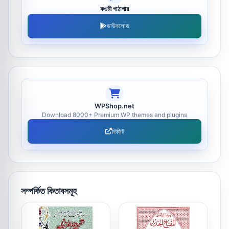
কওমী পাঠাগার
ডাউনলোড
WPShop.net
Download 8000+ Premium WP themes and plugins
ভিজিট
সম্পর্কিত কিতাবসমূহ