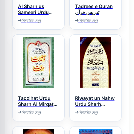
Al Sharh us
Tadrees e Quran
Sameeri Urdu
تدریس قرآن
Sharh Mukhtasar
বিস্তারিত দেখুন
বিস্তারিত দেখুন
Ul Quduri الشرح
الثمیری اردو شرح
مختصر القدوری
Taozihat Urdu
Riwayat un Nahw
Sharh Al Mirqat
Urdu Sharh
توضیحات اردو شرح
Hidayat un Nahw
বিস্তারিত দেখুন
বিস্তারিত দেখুন
روایۃ النحو اردو شرح
مرقات
ھدایۃ النحو