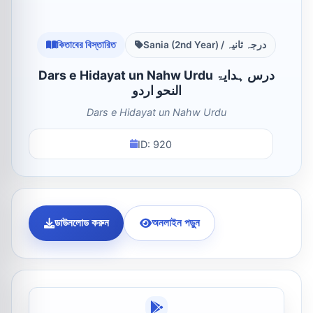
কিতাবের বিস্তারিত
Sania (2nd Year) / درجہ ثانیہ
Dars e Hidayat un Nahw Urdu درس ہدایۃ
النحو اردو
Dars e Hidayat un Nahw Urdu
ID: 920
ডাউনলোড করুন
অনলাইন পড়ুন