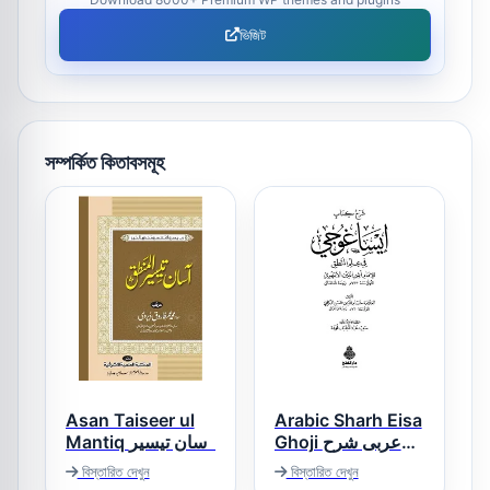
ভিজিট
সম্পর্কিত কিতাবসমূহ
Asan Taiseer ul
Arabic Sharh Eisa
Ghoji عربی شرح
Mantiq آسان تیسیر
ایساغوجی
المنطق
বিস্তারিত দেখুন
বিস্তারিত দেখুন