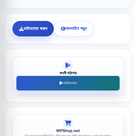
ডাউনলোড করুন
অনলাইন পড়ুন
কওমী পাঠাগার
ডাউনলোড
WPShop.net
Download 8000+ Premium WP themes and plugins