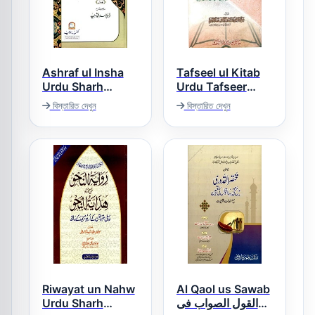
Ashraf ul Insha
Tafseel ul Kitab
Urdu Sharh
Urdu Tafseer
Muallim ul Insha
Para Amm تفصیل
বিস্তারিত দেখুন
বিস্তারিত দেখুন
الکتاب اردو تفسیر
اشرف الانشاء اردو
پارہ 30
شرح معلم الانشاء
Riwayat un Nahw
Al Qaol us Sawab
Urdu Sharh
القول الصواب فی