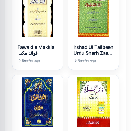
Fawaid e Makkia
Irshad Ul Talibeen
فوائد مکیہ
Urdu Sharh Zaad
ut Talebeen ارشاد
বিস্তারিত দেখুন
বিস্তারিত দেখুন
الطالبین اردو شرح
زاد الطالبین