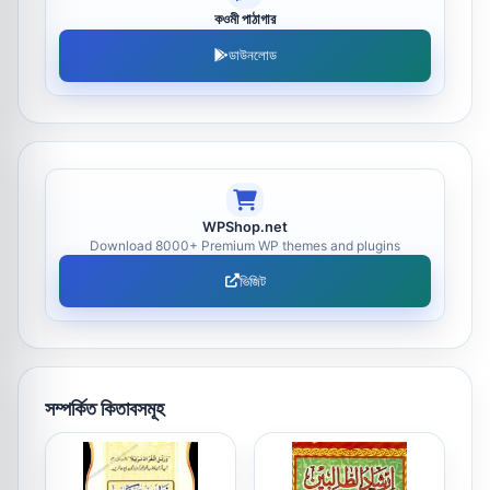
কওমী পাঠাগার
ডাউনলোড
WPShop.net
Download 8000+ Premium WP themes and plugins
ভিজিট
সম্পর্কিত কিতাবসমূহ