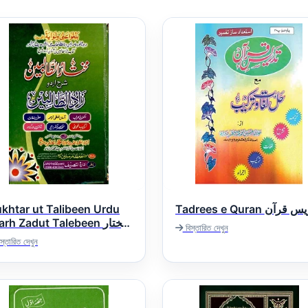
khtar ut Talibeen Urdu
Tadrees e Quran قرآن
rh Zadut Talebeen مختار
বিস্তারিত দেখুন
الطالبین اردو شرح زاد الطال
স্তারিত দেখুন