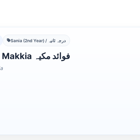
Sania (2nd Year) / درجہ ثانیہ
Fawaid e Makkia فوائد مکیہ
ia