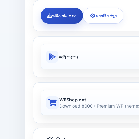
ডাউনলোড করুন
অনলাইন পড়ুন
কওমী পাঠাগার
WPShop.net
Download 8000+ Premium WP themes