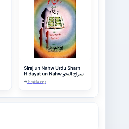
Siraj un Nahw Urdu Sharh
Hidayat un Nahw سراج النحو
اردو شرح ھدایۃ النحو
বিস্তারিত দেখুন