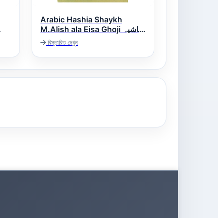
Arabic Hashia Shaykh
M.Alish ala Eisa Ghoji حاشیہ
شیخ محمد علیش ایساغوجی
বিস্তারিত দেখুন