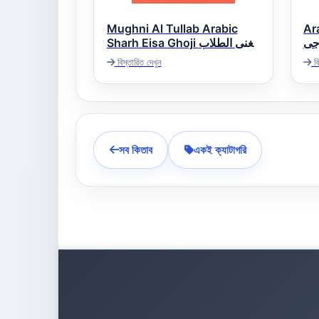
Mughni Al Tullab Arabic
Ar
جی
Sharh Eisa Ghoji مغنی الطلاب
عربی شرح ایساغوجی
বিস্তারিত দেখুন
বি
সব কিতাব
একই ক্যাটাগরি