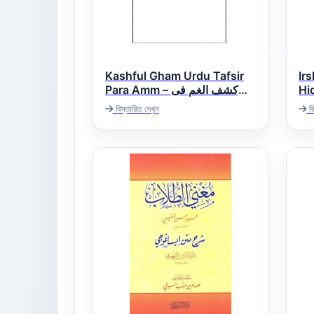
Kashful Gham Urdu Tafsir
Ir
Hida
Para Amm – کشف الغم فی
نحو
تفسیر العم
বিস্তারিত দেখুন
বি