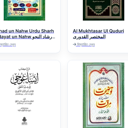
shad un Nahw Urdu Sharh
Al Mukhtasar Ul Quduri
المختصر القدوری
yat un Nahw ارشاد النحو
اردو شرح ھدایۃ ال
স্তারিত দেখুন
বিস্তারিত দেখুন