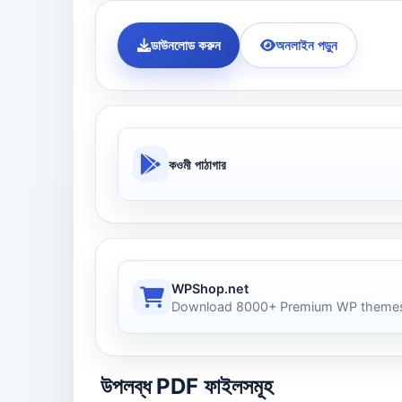
ডাউনলোড করুন
অনলাইন পড়ুন
কওমী পাঠাগার
WPShop.net
Download 8000+ Premium WP themes
উপলব্ধ PDF ফাইলসমূহ