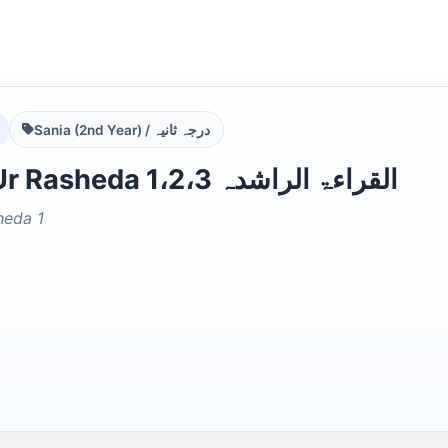
Sania (2nd Year) / درجہ ثانیہ
Al Qirat Ur Rasheda 1،2،3 القراءۃ الراشدہ
heda 1