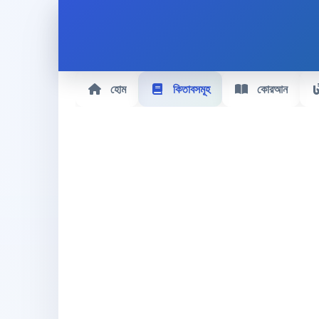
হোম
কিতাবসমূহ
কোরআন