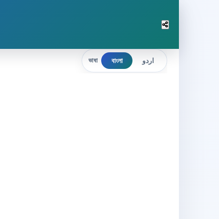
বাংলা
اردو
ভাষা