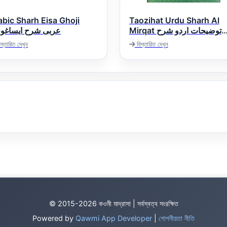
abic Sharh Eisa Ghoji
Taozihat Urdu Sharh Al
Mirqat توضیحات اردو شرح
عربی شرح ایساغو
مرقات
স্তারিত দেখুন
বিস্তারিত দেখুন
© 2015-2026 কওমী মাদ্রাসা | সর্বস্বত্ব সংরক্ষিত
Powered by
Qawmi App Developer
|
গোপনীয়তা নীতি