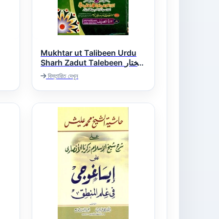
Mukhtar ut Talibeen Urdu
Sharh Zadut Talebeen مختار
الطالبین اردو شرح زاد الطالبین
বিস্তারিত দেখুন