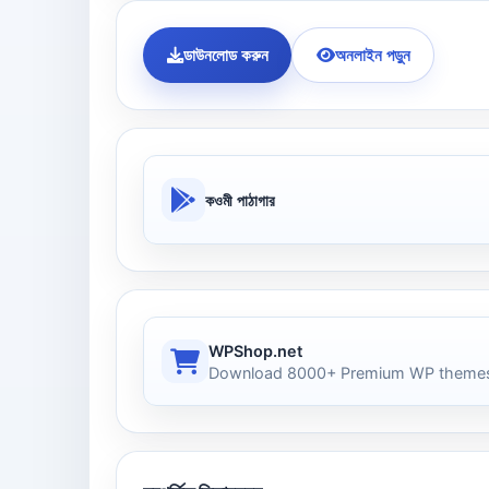
ডাউনলোড করুন
অনলাইন পড়ুন
কওমী পাঠাগার
WPShop.net
Download 8000+ Premium WP themes