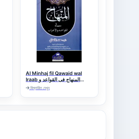
Al Minhaj fil Qawaid wal
Iraab المنھاج فی القواعد و
الاعراب
বিস্তারিত দেখুন