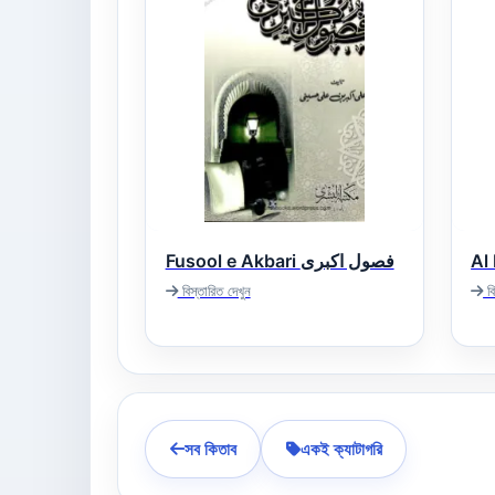
Fusool e Akbari فصول اکبری
বিস্তারিত দেখুন
বি
সব কিতাব
একই ক্যাটাগরি