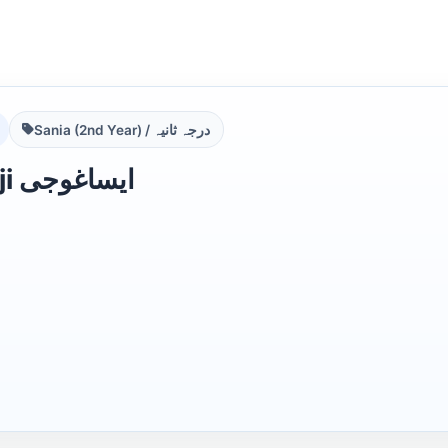
Sania (2nd Year) / درجہ ثانیہ
Eisa Ghoji ایساغوجی