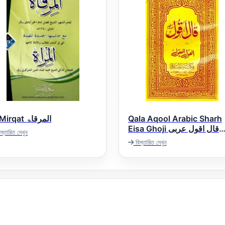
Al Mirqat المرقاۃ
Qala Aqool Arabic Sharh
Eisa Ghoji قال اقول عربی
স্তারিত দেখুন
شرح ایساغوجی
বিস্তারিত দেখুন