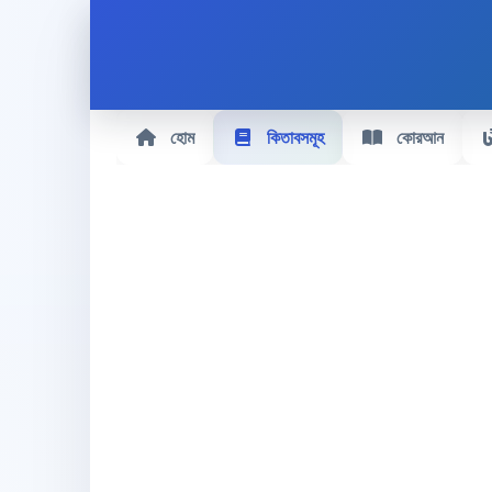
হোম
কিতাবসমূহ
কোরআন