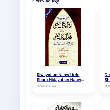
সম্পর্কিত কিতাবসমূহ
Riwayat un Nahw Urdu
De
Sharh Hidayat un Nahw
Sh
ایۃ
روایۃ النحو اردو شرح ھدایۃ النحو
বিস্তারিত দেখুন
বি
نحو