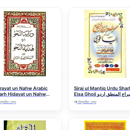
rayat un Nahw Arabic
Siraj ul Mantiq Urdu Shar
arh Hidayat un Nahw
Eisa Ghoji سراج المنطق اردو
شرح ایساغوجی
درایۃ النحو عربی شرح ھد
স্তারিত দেখুন
বিস্তারিত দেখুন
ال