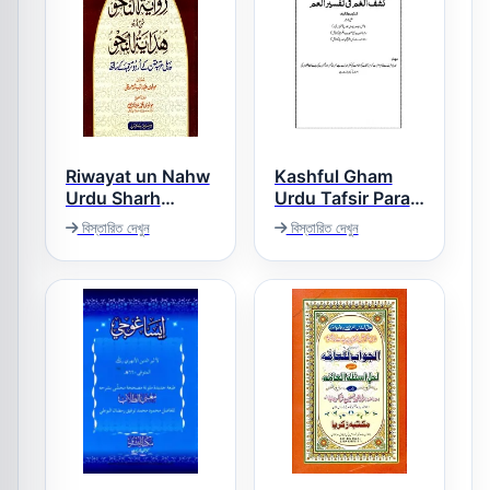
Riwayat un Nahw
Kashful Gham
Urdu Sharh
Urdu Tafsir Para
Hidayat un Nahw
Amm – کشف الغم
বিস্তারিত দেখুন
বিস্তারিত দেখুন
فی تفسیر العم
روایۃ النحو اردو شرح
ھدایۃ النحو