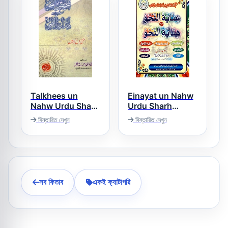
Talkhees un
Einayat un Nahw
Nahw Urdu Sharh
Urdu Sharh
Hidayat un Nahw
Hidayat un Nahw
বিস্তারিত দেখুন
বিস্তারিত দেখুন
عنایۃ النحو اردو شرح
تلخیص النحو اردو
ھدایۃ النحو
شرح ھدایۃ النحو
সব কিতাব
একই ক্যাটাগরি