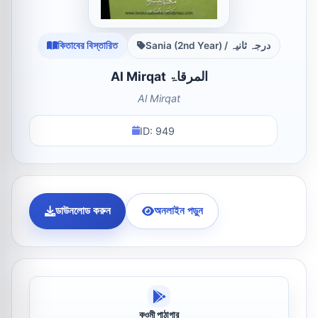
কিতাবের বিস্তারিত
Sania (2nd Year) / درجہ ثانیہ
Al Mirqat المرقاۃ
Al Mirqat
ID: 949
ডাউনলোড করুন
অনলাইন পড়ুন
কওমী পাঠাগার