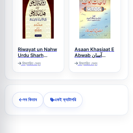
Riwayat un Nahw
Asaan Khasiaat E
Urdu Sharh
Abwab آسان
Hidayat un Nahw
خاصیات ابواب
বিস্তারিত দেখুন
বিস্তারিত দেখুন
روایۃ النحو اردو شرح
ھدایۃ النحو
সব কিতাব
একই ক্যাটাগরি