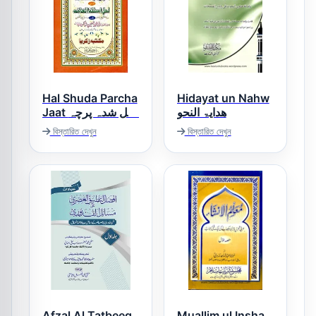
Hal Shuda Parcha
Hidayat un Nahw
ھدایۃ النحو
Jaat حل شدہ پرچہ
جات
বিস্তারিত দেখুন
বিস্তারিত দেখুন
Afzal Al Tatbeeq
Muallim ul Insha