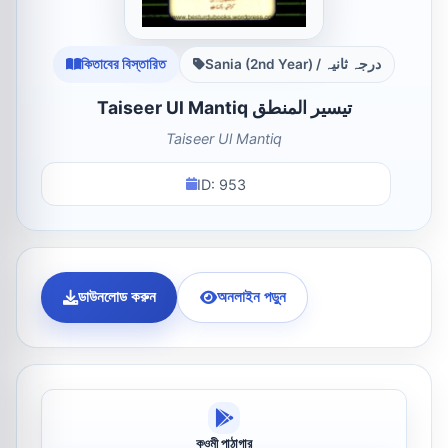
কিতাবের বিস্তারিত
Sania (2nd Year) / درجہ ثانیہ
Taiseer Ul Mantiq تیسیر المنطق
Taiseer Ul Mantiq
ID: 953
ডাউনলোড করুন
অনলাইন পড়ুন
কওমী পাঠাগার