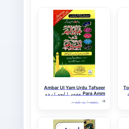
Ambar Ul Yam Urdu Tafseer
To
ت
Para Amm عنبر الیم اردو
تفسیر پارہ 30
تفصیل دیکھیں