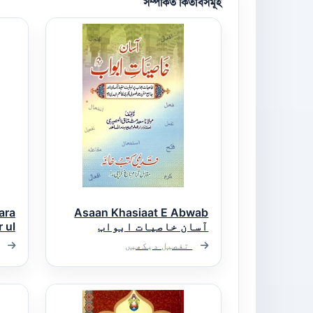
সম্পর্কিত কিতাবসমূহ
ara
Asaan Khasiaat E Abwab
آسان خاصیات ابواب
 ul
تفصیل دیکھیں
عرب