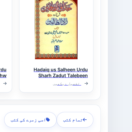
rdu
Hadaiq us Salheen Urdu
ahw
Sharh Zadut Talebeen
حدائق الصالحین اردو شرح
عنا
تفصیل دیکھیں
زاد الطالبین
ھدا
تمام کتب
اسی زمرے کی کتب