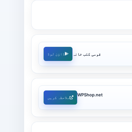
قومی کتب خانہ
ڈاؤن لوڈ
WPShop.net
ملاحظہ کریں