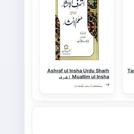
Ashraf ul Insha Urdu Sharh
Ta
Muallim ul Insha اشرف
الانشاء اردو شرح معلم
تفصیل دیکھیں
الانشاء