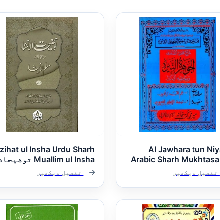
zihat ul Insha Urdu Sharh
Al Jawhara tun Niy
Arabic Sharh Mukhtasar
Muallim ul Insha توضیحا
Quduri الجوہرۃ النیرۃ
الانشاء اردو شرح معلم
تفصیل دیکھیں
تفصیل دیکھیں
ی شرح مختصر القدوری
الانشاء