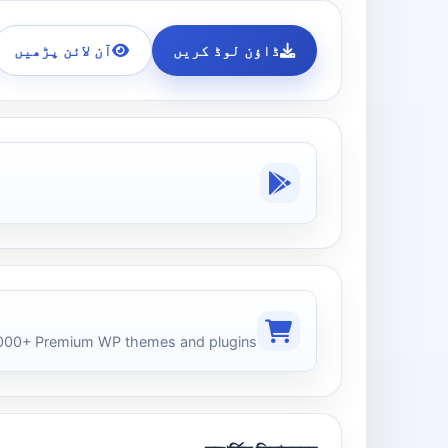
ڈاؤن لوڈ کریں
آن لائن پڑھیں
00+ Premium WP themes and plugins