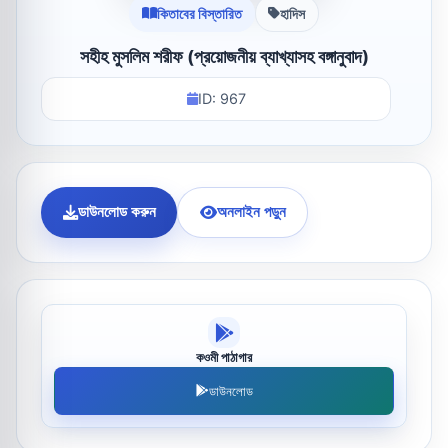
কিতাবের বিস্তারিত
হাদিস
সহীহ মুসলিম শরীফ (প্রয়োজনীয় ব্যাখ্যাসহ বঙ্গানুবাদ)
ID: 967
ডাউনলোড করুন
অনলাইন পড়ুন
কওমী পাঠাগার
ডাউনলোড