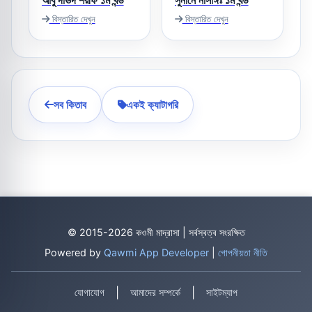
আবু দাঊদ শরীফ ১ম খন্ড
সুনানে নাসাঈঃ ১ম খন্ড
বিস্তারিত দেখুন
বিস্তারিত দেখুন
সব কিতাব
একই ক্যাটাগরি
© 2015-2026 কওমী মাদ্রাসা | সর্বস্বত্ব সংরক্ষিত
Powered by
Qawmi App Developer
|
গোপনীয়তা নীতি
|
|
যোগাযোগ
আমাদের সম্পর্কে
সাইটম্যাপ