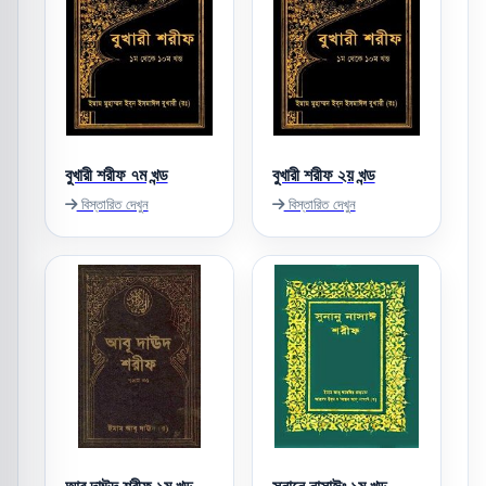
বুখারী শরীফ ৭ম খন্ড
বুখারী শরীফ ২য় খন্ড
বিস্তারিত দেখুন
বিস্তারিত দেখুন