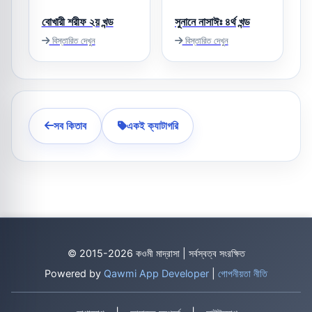
বোখারী শরীফ ২য় খন্ড
সুনানে নাসাঈঃ ৪র্থ খন্ড
বিস্তারিত দেখুন
বিস্তারিত দেখুন
সব কিতাব
একই ক্যাটাগরি
© 2015-2026 কওমী মাদ্রাসা | সর্বস্বত্ব সংরক্ষিত
Powered by
Qawmi App Developer
|
গোপনীয়তা নীতি