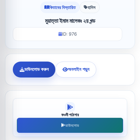
কিতাবের বিস্তারিত
হাদিস
মুয়াত্তা ইমাম মালেকঃ ২য় খন্ড
ID: 976
ডাউনলোড করুন
অনলাইন পড়ুন
কওমী পাঠাগার
ডাউনলোড