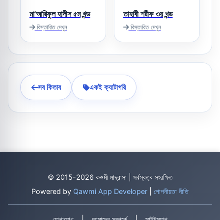
মা'আরিফুল হাদীস ৫ম খন্ড
তাহাবী শরীফ ৩য় খন্ড
বিস্তারিত দেখুন
বিস্তারিত দেখুন
সব কিতাব
একই ক্যাটাগরি
© 2015-2026 কওমী মাদ্রাসা | সর্বস্বত্ব সংরক্ষিত
Powered by
Qawmi App Developer
|
গোপনীয়তা নীতি
|
|
যোগাযোগ
আমাদের সম্পর্কে
সাইটম্যাপ