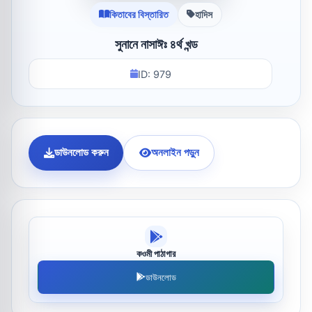
কিতাবের বিস্তারিত
হাদিস
সুনানে নাসাঈঃ ৪র্থ খন্ড
ID: 979
ডাউনলোড করুন
অনলাইন পড়ুন
কওমী পাঠাগার
ডাউনলোড