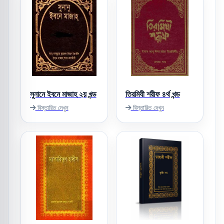
সুনানে ইবনে মাজাহ ২য় খন্ড
তিরমিযী শরীফ ৪র্থ খন্ড
বিস্তারিত দেখুন
বিস্তারিত দেখুন