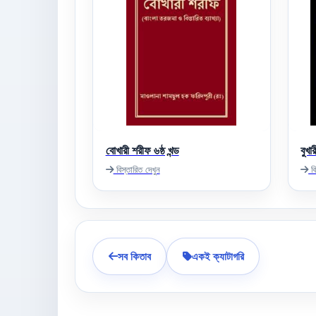
বোখারী শরীফ ৬ষ্ঠ খন্ড
বুখা
বিস্তারিত দেখুন
বি
সব কিতাব
একই ক্যাটাগরি