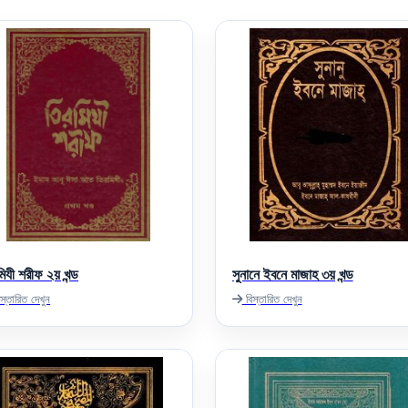
িযী শরীফ ২য় খন্ড
সুনানে ইবনে মাজাহ ৩য় খন্ড
স্তারিত দেখুন
বিস্তারিত দেখুন