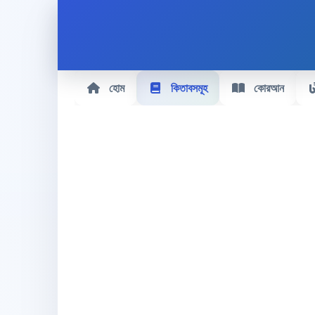
হোম
কিতাবসমূহ
কোরআন