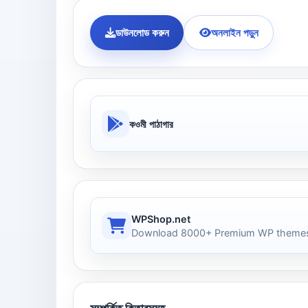
ডাউনলোড করুন
অনলাইন পড়ুন
কওমী পাঠাগার
WPShop.net
Download 8000+ Premium WP themes