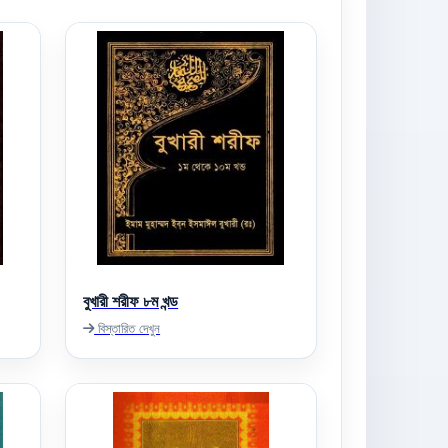
বুখারী শরীফ ৮ম খন্ড
বিস্তারিত দেখুন