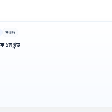
হাদিস
ফ ১ম খন্ড