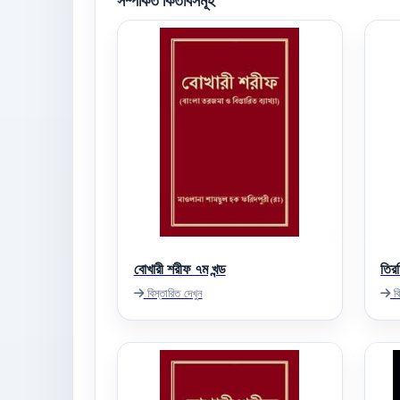
সম্পর্কিত কিতাবসমূহ
বোখারী শরীফ ৭ম খন্ড
তিরম
বিস্তারিত দেখুন
বি