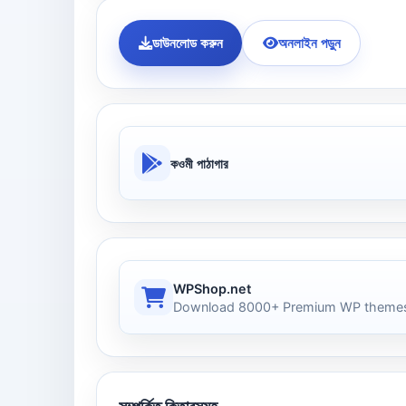
ডাউনলোড করুন
অনলাইন পড়ুন
কওমী পাঠাগার
WPShop.net
Download 8000+ Premium WP themes