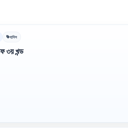
হাদিস
ফ ৩য় খন্ড