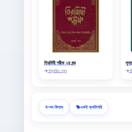
তিরমিযী শরীফ ২য় খন্ড
সুনা
বিস্তারিত দেখুন
বি
সব কিতাব
একই ক্যাটাগরি