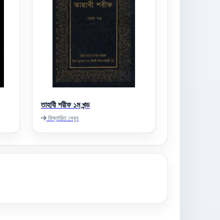
তাহাবী শরীফ ১ম খন্ড
বিস্তারিত দেখুন