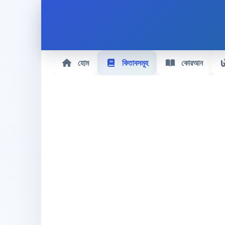
হোম
কিতাবসমূহ
কোরআন