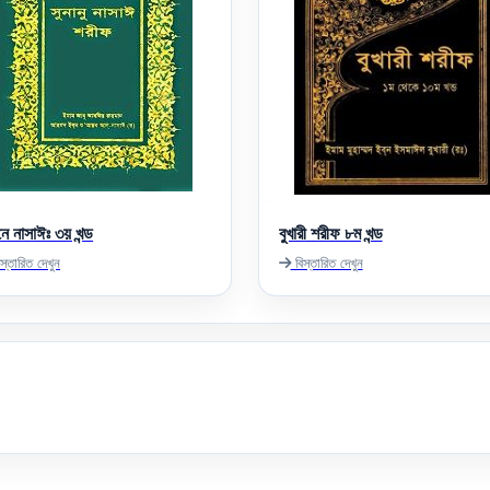
নে নাসাঈঃ ৩য় খন্ড
বুখারী শরীফ ৮ম খন্ড
স্তারিত দেখুন
বিস্তারিত দেখুন