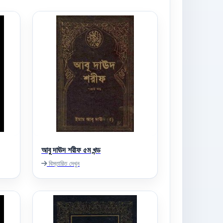
আবু দাঊদ শরীফ ৫ম খন্ড
বিস্তারিত দেখুন