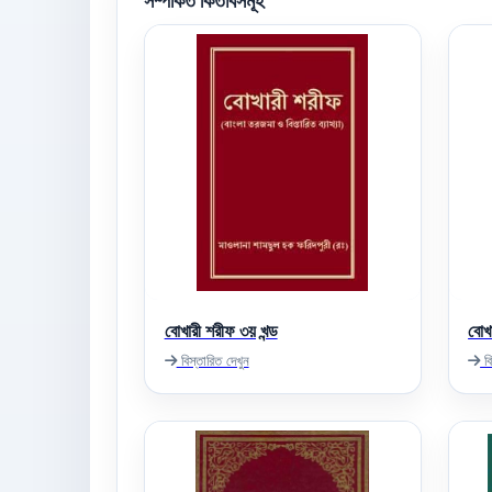
সম্পর্কিত কিতাবসমূহ
বোখারী শরীফ ৩য় খন্ড
বোখা
বিস্তারিত দেখুন
বি