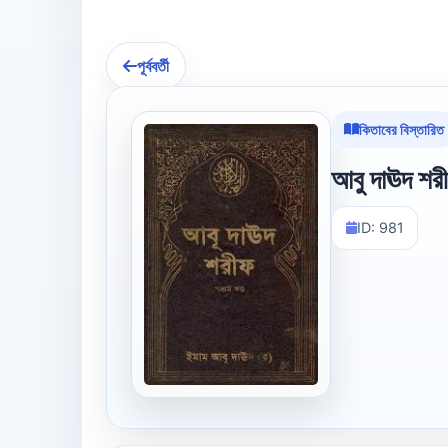
পূর্ববর্তী
কিতাবের বিস্তারিত
আবু দাঊদ শরী
ID: 981