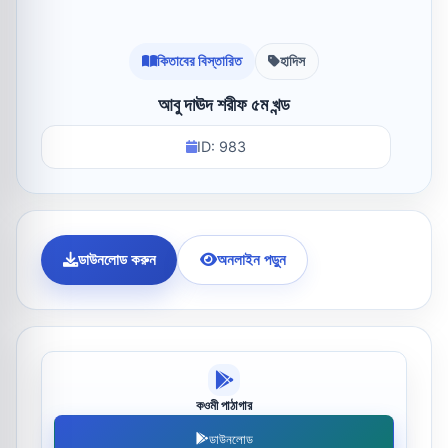
কিতাবের বিস্তারিত
হাদিস
আবু দাঊদ শরীফ ৫ম খন্ড
ID: 983
ডাউনলোড করুন
অনলাইন পড়ুন
কওমী পাঠাগার
ডাউনলোড