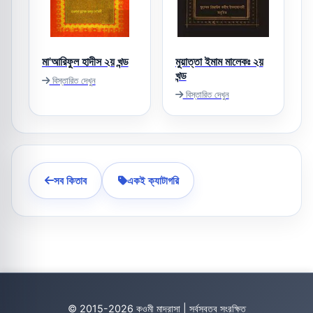
মা'আরিফুল হাদীস ২য় খন্ড
মুয়াত্তা ইমাম মালেকঃ ২য়
খন্ড
বিস্তারিত দেখুন
বিস্তারিত দেখুন
সব কিতাব
একই ক্যাটাগরি
© 2015-2026 কওমী মাদ্রাসা | সর্বস্বত্ব সংরক্ষিত