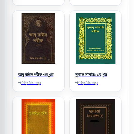
আবু দাঊদ শরীফ ৩য় খন্ড
সুনানে নাসাঈঃ ৩য় খন্ড
বিস্তারিত দেখুন
বিস্তারিত দেখুন