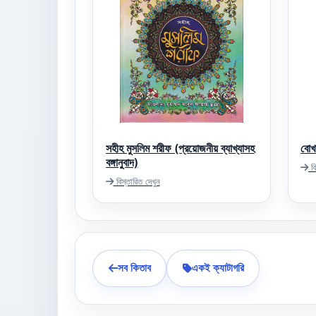
সহীহ মুসলিম শরীফ (প্রয়োজনীয় ব্যাখ্যাসহ
বোখা
বঙ্গানুবাদ)
বি
বিস্তারিত দেখুন
সব কিতাব
একই ক্যাটাগরি