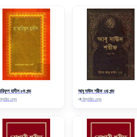
রিফুল হাদীস ৮ম খন্ড
আবু দাঊদ শরীফ ৩য় খন্ড
স্তারিত দেখুন
বিস্তারিত দেখুন