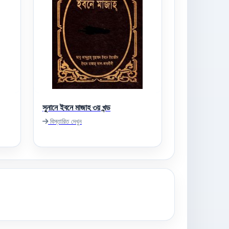
সুনানে ইবনে মাজাহ ৩য় খন্ড
বিস্তারিত দেখুন