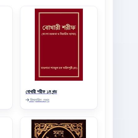
বোখারী শরীফ ১ম খন্ড
বিস্তারিত দেখুন