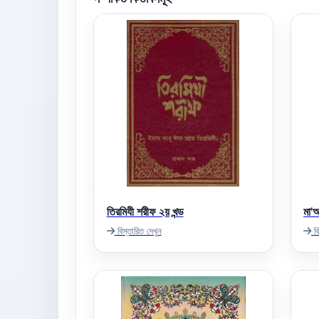
তিরমিযী শরীফ ২য় খন্ড
মা'আ
বিস্তারিত দেখুন
বি