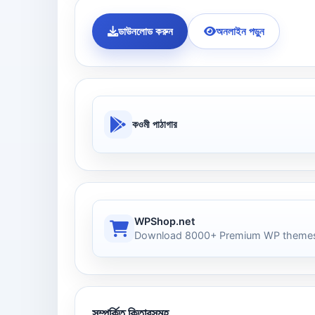
ডাউনলোড করুন
অনলাইন পড়ুন
কওমী পাঠাগার
WPShop.net
Download 8000+ Premium WP themes
সম্পর্কিত কিতাবসমূহ