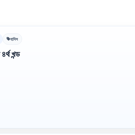
হাদিস
র্থ খন্ড