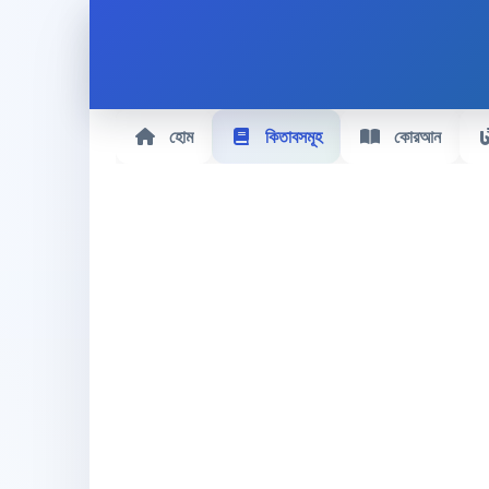
হোম
কিতাবসমূহ
কোরআন