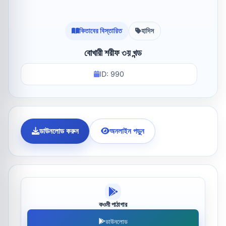
কিতাবের বিস্তারিত
হাদিস
বোখারী শরীফ ৩য় খন্ড
ID: 990
ডাউনলোড করুন
অনলাইন পড়ুন
কওমী পাঠাগার
ডাউনলোড