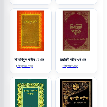
মা'আরিফুল হাদীস ২য় খন্ড
তিরমিযী শরীফ ৬ষ্ঠ খন্ড
বিস্তারিত দেখুন
বিস্তারিত দেখুন