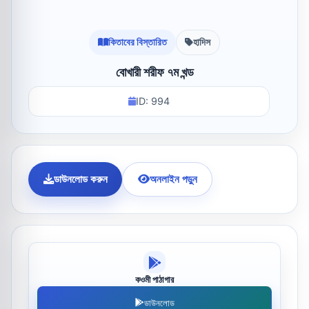
কিতাবের বিস্তারিত
হাদিস
বোখারী শরীফ ৭ম খন্ড
ID: 994
ডাউনলোড করুন
অনলাইন পড়ুন
কওমী পাঠাগার
ডাউনলোড