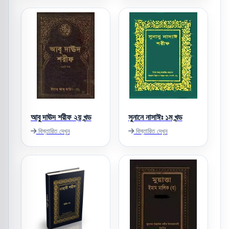
আবু দাঊদ শরীফ ২য় খন্ড
সুনানে নাসাঈঃ ১ম খন্ড
বিস্তারিত দেখুন
বিস্তারিত দেখুন