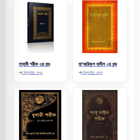
তাহাবী শরীফ ৩য় খন্ড
মা'আরিফুল হাদীস ২য় খন্ড
বিস্তারিত দেখুন
বিস্তারিত দেখুন