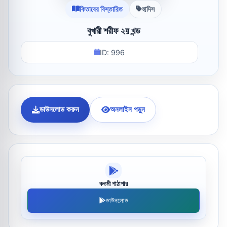
কিতাবের বিস্তারিত
হাদিস
বুখারী শরীফ ২য় খন্ড
ID: 996
ডাউনলোড করুন
অনলাইন পড়ুন
কওমী পাঠাগার
ডাউনলোড