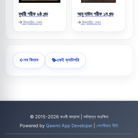
বুখারী শরীফ ৬ষ্ঠ খন্ড
আবু দাঊদ শরীফ ১ম খন্ড
বিস্তারিত দেখুন
বিস্তারিত দেখুন
সব কিতাব
একই ক্যাটাগরি
© 2015-2026 কওমী মাদ্রাসা | সর্বস্বত্ব সংরক্ষিত
Powered by
Qawmi App Developer
|
গোপনীয়তা নীতি