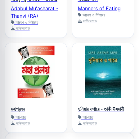
Adabul Mu'asharat -
Manners of Eating
আচরণ ও শিষ্টাচার
Thanvi (RA)
ডাউনলোড
আচরণ ও শিষ্টাচার
ডাউনলোড
মহাপ্রলয়
দুনিয়ার ওপারে - তাকী উসমানী
আখিরাত
আখিরাত
ডাউনলোড
ডাউনলোড