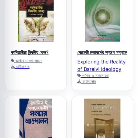
কাদিয়ানীরা নিন্দনীয় কেন?
বেরলভী মতাদর্শের স্বরূপ সন্ধানে
আকিদা ও সমালোচনা
Exploring the Reality
ডাউনলোড
of Barelvi Ideology
আকিদা ও সমালোচনা
ডাউনলোড