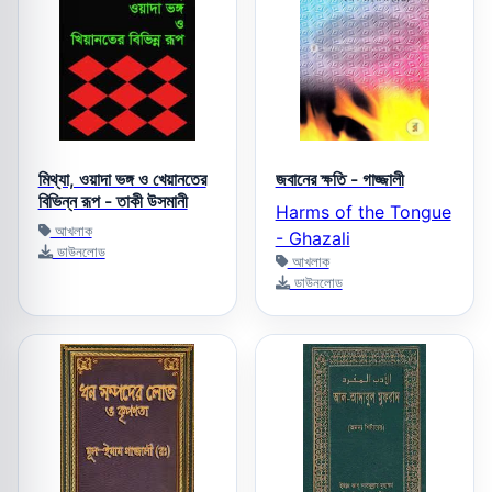
মিথ্যা, ওয়াদা ভঙ্গ ও খেয়ানতের
জবানের ক্ষতি - গাজ্জালী
বিভিন্ন রূপ - তাকী উসমানী
Harms of the Tongue
আখলাক
- Ghazali
ডাউনলোড
আখলাক
ডাউনলোড