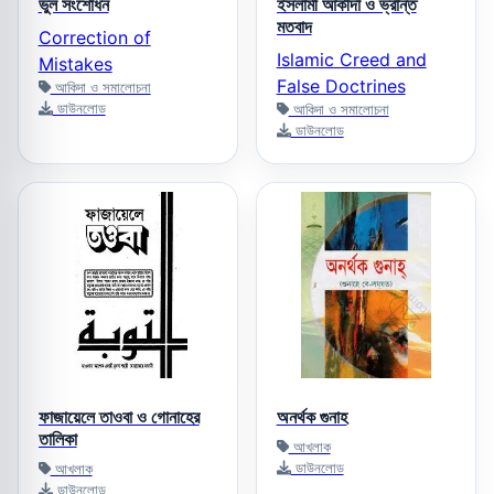
ভুল সংশোধন
ইসলামী আকীদা ও ভ্রান্ত
মতবাদ
Correction of
Islamic Creed and
Mistakes
False Doctrines
আকিদা ও সমালোচনা
ডাউনলোড
আকিদা ও সমালোচনা
ডাউনলোড
ফাজায়েলে তাওবা ও গোনাহের
অনর্থক গুনাহ
তালিকা
আখলাক
ডাউনলোড
আখলাক
ডাউনলোড