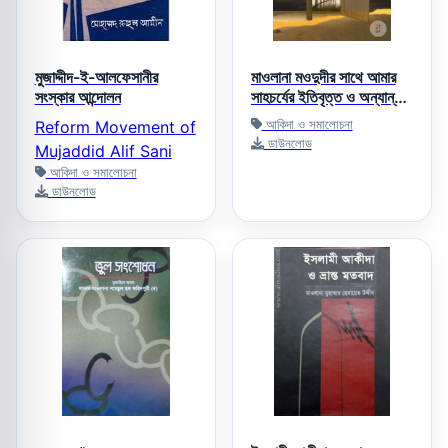
মুজাদ্দীদ-ই-আলফেসানীর
মাওলানা মওদুদীর সাথে আমার
সংস্কার আন্দোলন
সাহচর্যের ইতিবৃত্ত ও অন্যান্য
প্রসঙ্গ
আকিদা ও সমালোচনা
Reform Movement of
ডাউনলোড
Mujaddid Alif Sani
আকিদা ও সমালোচনা
ডাউনলোড