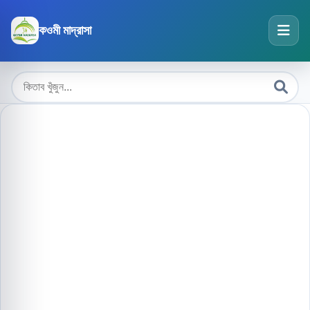
কওমী মাদ্রাসা