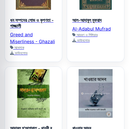
ধন সম্পদের লোভ ও কৃপণতা -
আল-আদাবুল মুফরাদ
গাজ্জালী
Al-Adabul Mufrad
Greed and
আচরণ ও শিষ্টাচার
ডাউনলোড
Miserliness - Ghazali
আখলাক
ডাউনলোড
আদাবুল মু'আশারাত - থানবী র.
খাওয়ার আদব