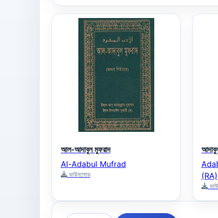
আল-আদাবুল মুফরাদ
আদাবুল
Al-Adabul Mufrad
Adab
ডাউনলোড
(RA)
ডাউ