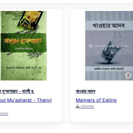
 মু'আশারাত - থানবী র.
খাওয়ার আদব
ul Mu'asharat - Thanvi
Manners of Eating
ডাউনলোড
নলোড