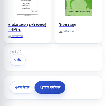
জাযাউল আমাল (কর্মের ফলাফল)
ইসলাহুর রুসূম
- থানবী র.
ডাউনলোড
ডাউনলোড
পৃষ্ঠা 1 / 2
পরবর্তী
সব কিতাব
অন্য ক্যাটাগরি