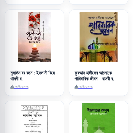
মুসলিম বর কনে : ইসলামী বিয়ে -
কুরআন হাদীসের আলোকে
থানবী র.
পারিবারিক জীবন - থানবী র.
ডাউনলোড
ডাউনলোড