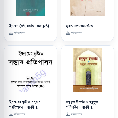
ইসলাম (ধর্ম, সমাজ, সংস্কৃতি)
মুক্ত বাতাসের খোঁজে
ডাউনলোড
ডাউনলোড
ইসলামের দৃষ্টিতে সন্তান
হুকূকুল ইসলাম ও হুকূকুল
প্রতিপালন - থানবী র.
ওলিদাইন - থানবী র.
ডাউনলোড
ডাউনলোড