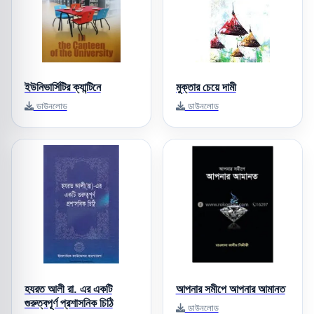
ইউনিভার্সিটির ক্যান্টিনে
মুক্তার চেয়ে দামী
ডাউনলোড
ডাউনলোড
হযরত আলী রা. এর একটি
আপনার সমীপে আপনার আমানত
গুরুত্বপূর্ণ প্রশাসনিক চিঠি
ডাউনলোড