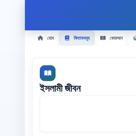
হোম
কিতাবসমূহ
কোরআন
ইসলামী জীবন