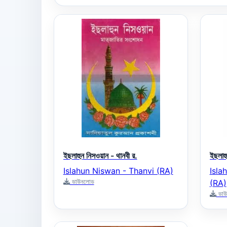
ইছলাহুন নিসওয়ান - থানবী র.
ইছলাহু
Islahun Niswan - Thanvi (RA)
Isla
ডাউনলোড
(RA)
ডাউ