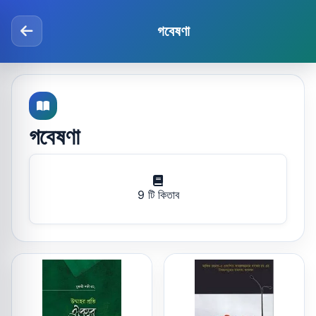
গবেষণা
গবেষণা
9 টি কিতাব