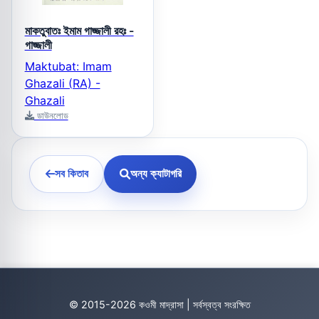
মাকতুবাতঃ ইমাম গাজ্জালী রহঃ -
গাজ্জালী
Maktubat: Imam
Ghazali (RA) -
Ghazali
ডাউনলোড
সব কিতাব
অন্য ক্যাটাগরি
© 2015-2026 কওমী মাদ্রাসা | সর্বস্বত্ব সংরক্ষিত