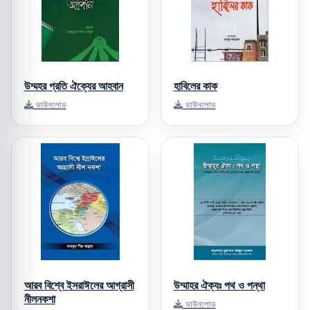
উম্মহর প্রতি ঐক্যের আহবান
হাবিলের কাক
ডাউনলোড
ডাউনলোড
আরব বিশ্বে ইসরাঈলের আগ্রাসী
উম্মাহর ঐক্যঃ পথ ও পন্থা
নীলনকশা
ডাউনলোড