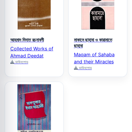
আহমাদ দিদাত রচনাবলী
মাকামে ছাহাবা ও কারামাতে
ছাহাবা
Collected Works of
Maqam of Sahaba
Ahmad Deedat
and their Miracles
ডাউনলোড
ডাউনলোড