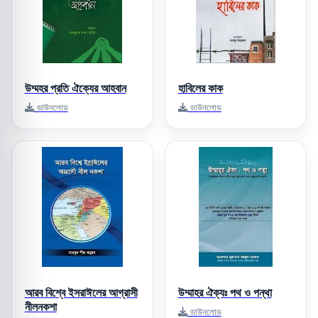
উম্মহর প্রতি ঐক্যের আহবান
হাবিলের কাক
ডাউনলোড
ডাউনলোড
আরব বিশ্বে ইসরাঈলের আগ্রাসী
উম্মাহর ঐক্যঃ পথ ও পন্থা
নীলনকশা
ডাউনলোড