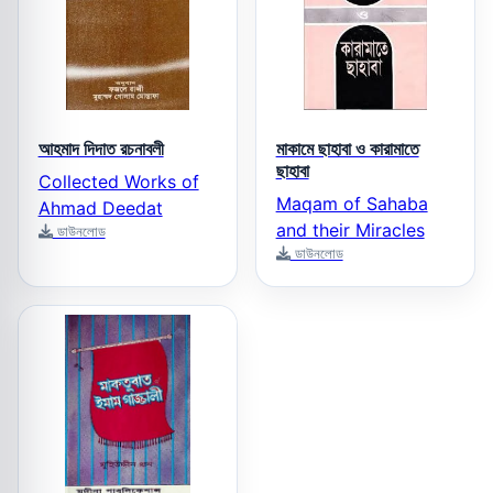
আহমাদ দিদাত রচনাবলী
মাকামে ছাহাবা ও কারামাতে
ছাহাবা
Collected Works of
Maqam of Sahaba
Ahmad Deedat
and their Miracles
ডাউনলোড
ডাউনলোড