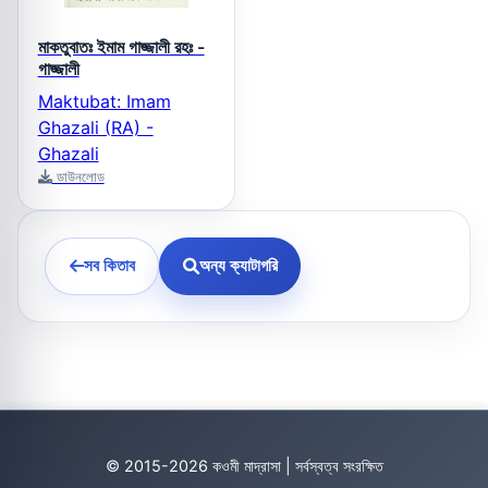
মাকতুবাতঃ ইমাম গাজ্জালী রহঃ -
গাজ্জালী
Maktubat: Imam
Ghazali (RA) -
Ghazali
ডাউনলোড
সব কিতাব
অন্য ক্যাটাগরি
© 2015-2026 কওমী মাদ্রাসা | সর্বস্বত্ব সংরক্ষিত