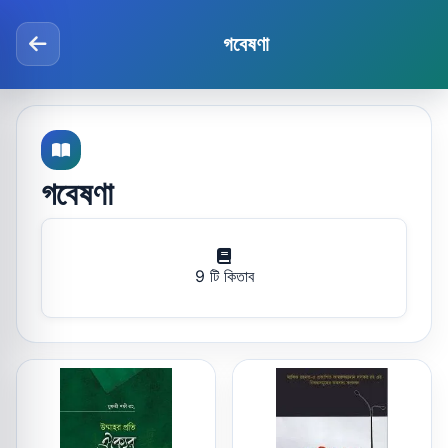
গবেষণা
গবেষণা
9 টি কিতাব