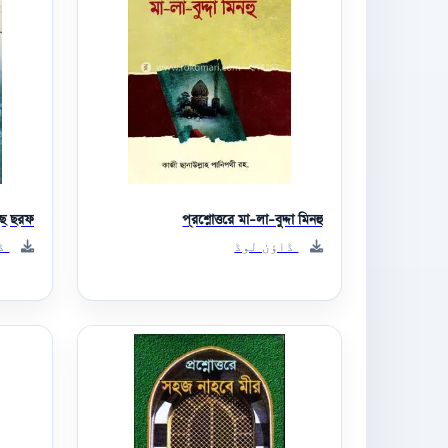
মুছ ছরফ
প্রশ্নোত্তরে মা-লা-বুদ্দা মিনহু
ڈاؤن لوڈ
ڈا