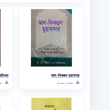
আম্বিয়া
আল-ফিক্‌হুল মুয়াস্‌সার
ڈاؤن لوڈ
ڈا