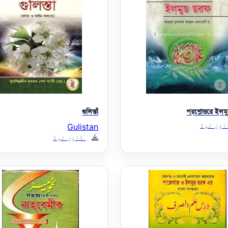
গুলিস্তাঁ
প্রশ্নোত্তরে ইল
ؤن لوڈ
Gulistan
ڈاؤن لوڈ