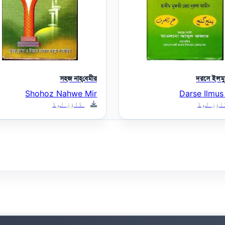
সহজ নাহ্‌বেমীর
দরসে ইলমুছ
Shohoz Nahwe Mir
Darse Ilmus
ؤن لوڈ
ڈاؤن لوڈ