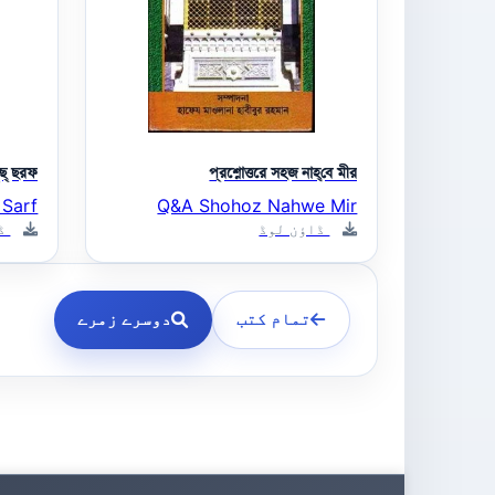
্‌ ছরফ
প্রশ্নোত্তরে সহজ নাহ্‌বে মীর
 Sarf
Q&A Shohoz Nahwe Mir
ڈاؤن لوڈ
ڈا
تمام کتب
دوسرے زمرے