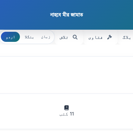
নাহবে মীর জামাত
بلاگ
فتاوی
تلاش
بنگلا
اردو
زبان
11 کتب