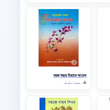
সহজ শরহে মিয়াতে আ’মেল
ڈاؤن لوڈ