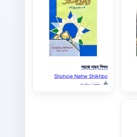
সহজে নাহব শিখব
Shohoje Nahw Shikhbo
ڈاؤن لوڈ