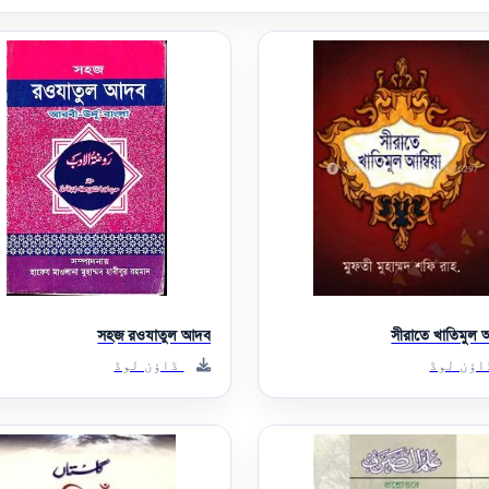
সহজ রওযাতুল আদব
সীরাতে খাতিমুল 
ؤن لوڈ
ڈاؤن لوڈ