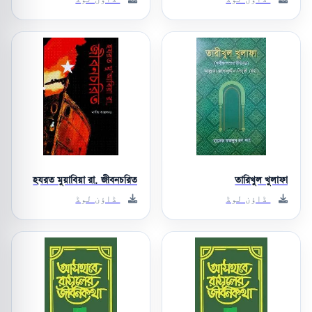
হযরত মুয়াবিয়া রা. জীবনচরিত
তারিখুল খুলাফা
ڈاؤن لوڈ
ڈاؤن لوڈ