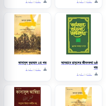
ڈاؤن لوڈ
ڈاؤن لوڈ
কাসাসুল কুরআন ২য় খন্ড
আসহাবে রাসুলের জীবনকথা ৬ষ্ঠ
খন্ড
ڈاؤن لوڈ
ڈاؤن لوڈ