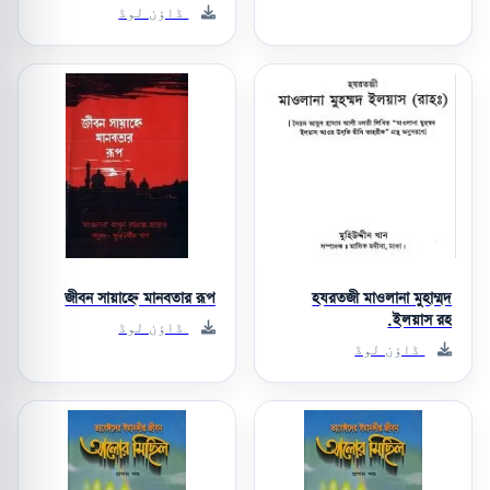
ڈاؤن لوڈ
জীবন সায়াহ্নে মানবতার রূপ
হযরতজী মাওলানা মুহাম্মদ
ইলয়াস রহ.
ڈاؤن لوڈ
ڈاؤن لوڈ