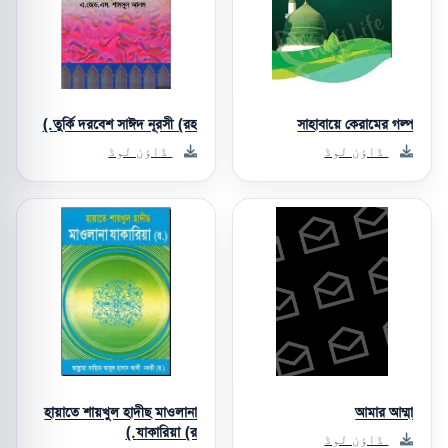
তুর্কি দরবেশ সাঈদ নূরসী (রহ.)
সাহাবায়ে কেরামের গল্প
ڈاؤن لوڈ
ڈاؤن لوڈ
হায়াতে শায়খুল হাদীছ মাওলানা
আমার আম্মা
যাকারিয়া (র.)
ڈاؤن لوڈ