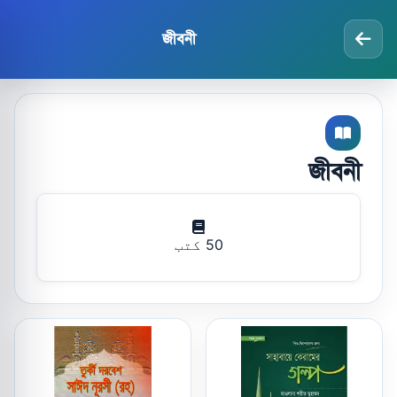
জীবনী
জীবনী
50 کتب