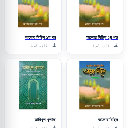
আলোর মিছিল ১ম খন্ড
আলোর মিছিল ২য় খন্ড
ڈاؤن لوڈ
ڈاؤن لوڈ
তারিখুল খুলাফা
আলোর মিছিল
ڈاؤن لوڈ
ڈاؤن لوڈ