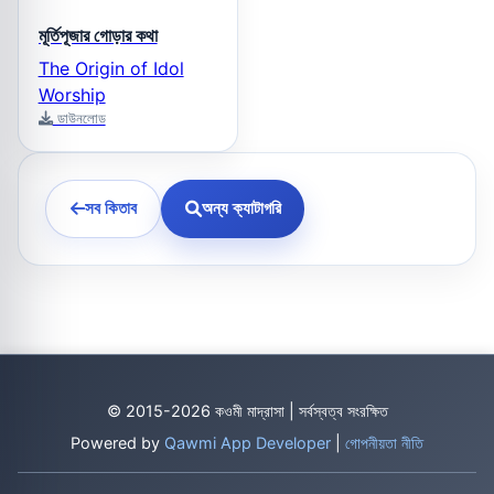
মূর্তিপূজার গোড়ার কথা
The Origin of Idol
Worship
ডাউনলোড
সব কিতাব
অন্য ক্যাটাগরি
© 2015-2026 কওমী মাদ্রাসা | সর্বস্বত্ব সংরক্ষিত
Powered by
Qawmi App Developer
|
গোপনীয়তা নীতি