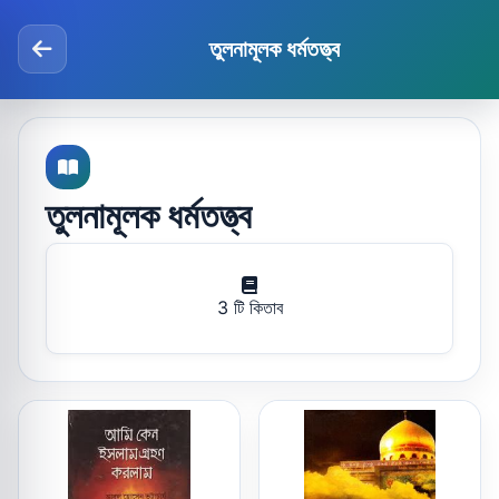
তুলনামূলক ধর্মতত্ত্ব
তুলনামূলক ধর্মতত্ত্ব
3 টি কিতাব