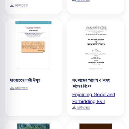
ডাউনলোড
দাওয়াতের নববী উসূল
সৎ কাজের আদেশ ও অসৎ
কাজের নিষেধ
ডাউনলোড
Enjoining Good and
Forbidding Evil
ডাউনলোড