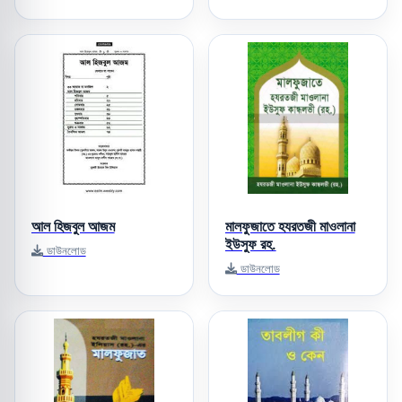
আল হিজবুল আজম
মালফুজাতে হযরতজী মাওলানা
ইউসুফ রহ.
ডাউনলোড
ডাউনলোড