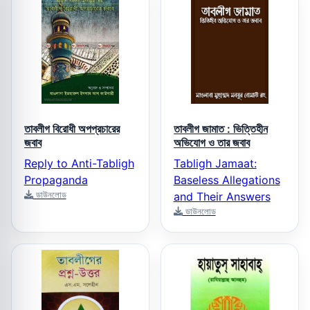
তাবলীগ বিরোধী অপপ্রচারের
তাবলীগ জামাত : ভিত্তিহীন
জবাব
অভিযোগ ও তার জবাব
Reply to Anti-Tabligh
Tabligh Jamaat:
Propaganda
Baseless Allegations
ডাউনলোড
and Their Answers
ডাউনলোড