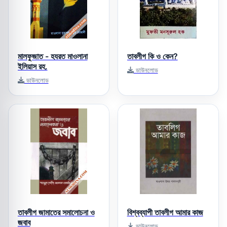
মালফুজাত - হযরত মাওলানা
তাবলীগ কি ও কেন?
ইলিয়াস রহ.
ডাউনলোড
ডাউনলোড
তাবলীগ জামাতের সমালোচনা ও
বিশ্বব্যাপী তাবলীগ আমার কাজ
জবাব
ডাউনলোড