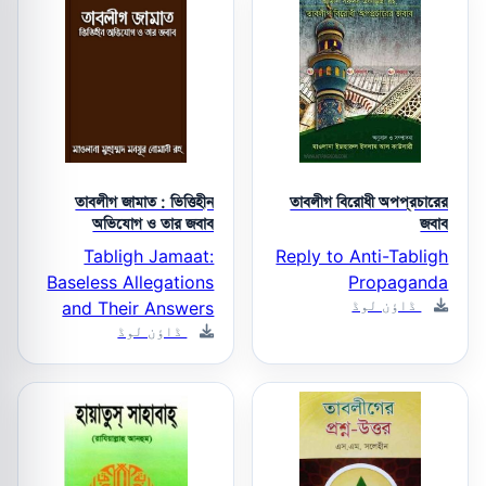
তাবলীগ জামাত : ভিত্তিহীন
তাবলীগ বিরোধী অপপ্রচারের
অভিযোগ ও তার জবাব
জবাব
Tabligh Jamaat:
Reply to Anti-Tabligh
Baseless Allegations
Propaganda
ڈاؤن لوڈ
and Their Answers
ڈاؤن لوڈ