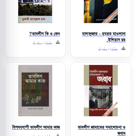
তাবলীগ কি ও কেন?
মালফুজাত - হযরত মাওলানা
ইলিয়াস রহ.
ڈاؤن لوڈ
ڈاؤن لوڈ
বিশ্বব্যাপী তাবলীগ আমার কাজ
তাবলীগ জামাতের সমালোচনা ও
জবাব
ڈاؤن لوڈ