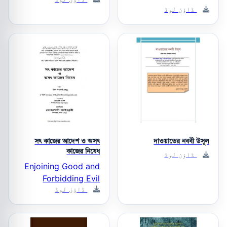
ڈاؤن لوڈ
সৎ কাজের আদেশ ও অসৎ
দাওয়াতের নববী উসূল
কাজের নিষেধ
ڈاؤن لوڈ
Enjoining Good and
Forbidding Evil
ڈاؤن لوڈ