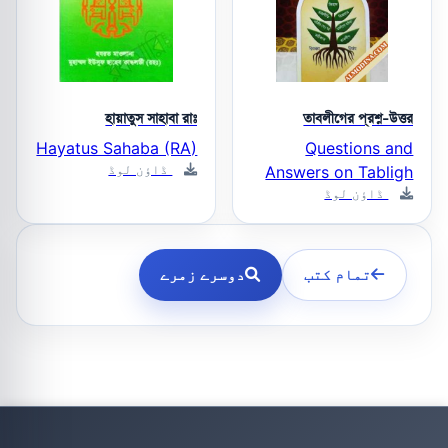
হায়াতুস সাহাবা রাঃ
তাবলীগের প্রশ্ন-উত্তর
Hayatus Sahaba (RA)
Questions and
ڈاؤن لوڈ
Answers on Tabligh
ڈاؤن لوڈ
تمام کتب
دوسرے زمرے