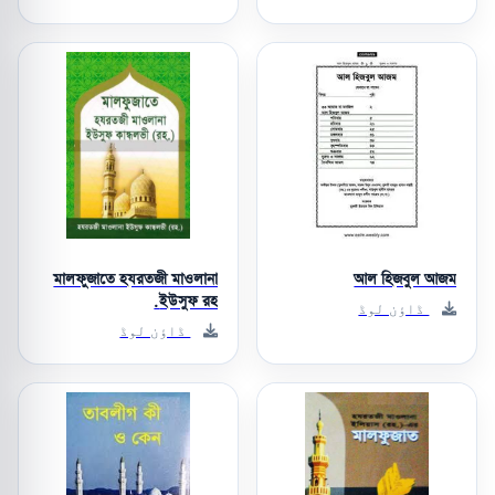
মালফুজাতে হযরতজী মাওলানা
আল হিজবুল আজম
ইউসুফ রহ.
ڈاؤن لوڈ
ڈاؤن لوڈ