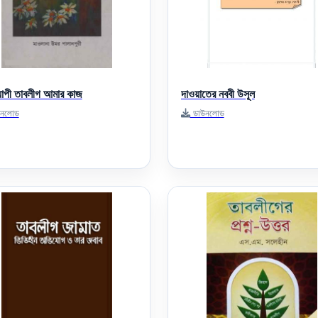
্যাপী তাবলীগ আমার কাজ
দাওয়াতের নববী উসূল
নলোড
ডাউনলোড