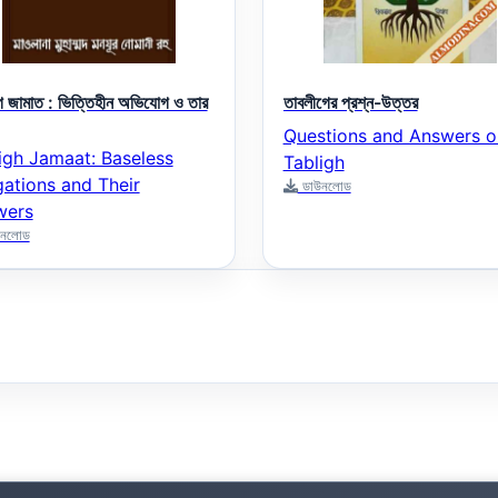
গ জামাত : ভিত্তিহীন অভিযোগ ও তার
তাবলীগের প্রশ্ন-উত্তর
Questions and Answers o
igh Jamaat: Baseless
Tabligh
gations and Their
ডাউনলোড
wers
নলোড