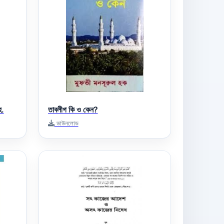
হ.
তাবলীগ কি ও কেন?
ডাউনলোড