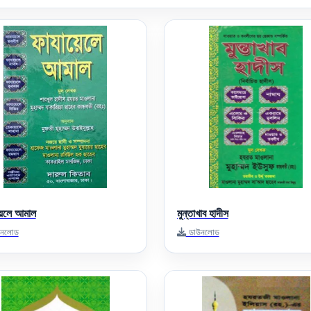
েলে আমাল
মুন্তাখাব হাদীস
নলোড
ডাউনলোড