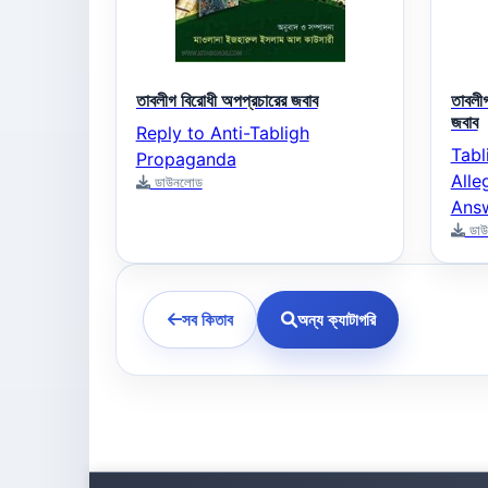
তাবলীগ বিরোধী অপপ্রচারের জবাব
তাবলী
জবাব
Reply to Anti-Tabligh
Tabl
Propaganda
Alle
ডাউনলোড
Ans
ডাউ
সব কিতাব
অন্য ক্যাটাগরি