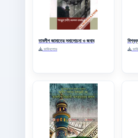
তাবলীগ জামাতের সমালোচনা ও জবাব
বিশ্বব
ডাউনলোড
ডাউ