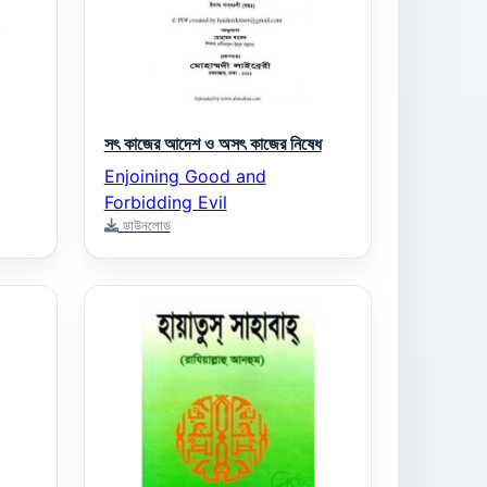
সৎ কাজের আদেশ ও অসৎ কাজের নিষেধ
Enjoining Good and
Forbidding Evil
ডাউনলোড