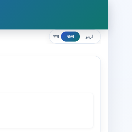
বাংলা
اردو
ভাষা