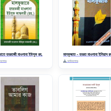
জাতে হযরতজী মাওলানা ইউসুফ রহ.
মালফুজাত - হযরত মাওলানা ইলিয়াস র
নলোড
ডাউনলোড