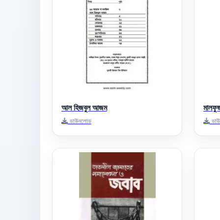
আল হিজবুল আজম
মালফু
ডাউনলোড
ডাউ