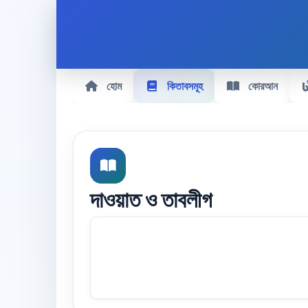
হোম
কিতাবসমূহ
কোরআন
দাওয়াত ও তাবলীগ