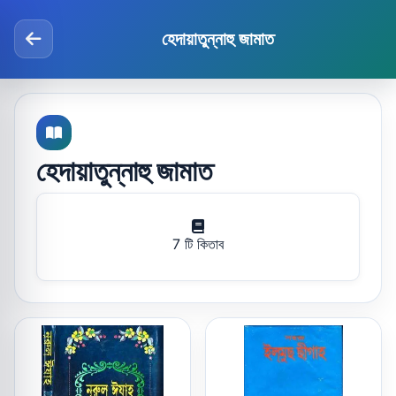
হেদায়াতুন্নাহু জামাত
হেদায়াতুন্নাহু জামাত
7 টি কিতাব