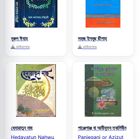
নূরুল ঈযাহ
সহজ ইলমুছ ছীগাহ্‌
ডাউনলোড
ডাউনলোড
হেদায়াতুন নাহু
পাঞ্জেগাঞ্জ বা আযীযুত্ব ত্বালিবীন
Hedayatun Nahwu
Panjeganj or Azizut