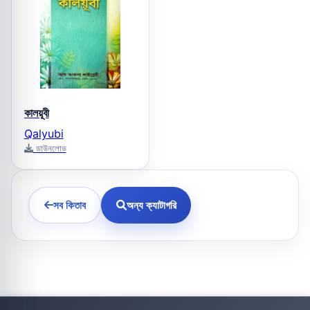
কালয়ূবী
Qalyubi
ডাউনলোড
সব কিতাব
অন্য ক্যাটাগরি