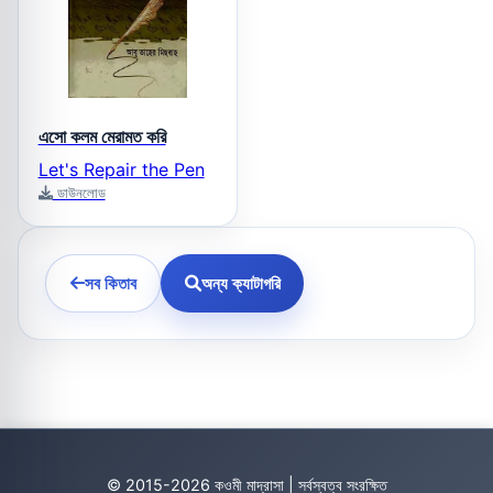
এসো কলম মেরামত করি
Let's Repair the Pen
ডাউনলোড
সব কিতাব
অন্য ক্যাটাগরি
© 2015-2026 কওমী মাদ্রাসা | সর্বস্বত্ব সংরক্ষিত