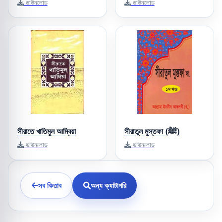
ডাউনলোড
ডাউনলোড
সীরাতে খাতিমুল আম্বিয়া
সীরাতুল মুস্তফা (ﷺ)
ডাউনলোড
ডাউনলোড
সব কিতাব
অন্য ক্যাটাগরি