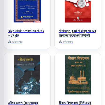
যাদুল মাআদ : পরকালের পাথেয়
খাসায়েসুল কুবরা বা রাসূল সাঃ এর
- ১ম খন্ড
জিবনের অত্যাশ্চর্য ঘটনাবলী
ডাউনলোড
ডাউনলোড
নবীয়ে রহমত (সাল্লাল্লাহু
সীরাত বিশ্বকোষ (পিডিএফ)