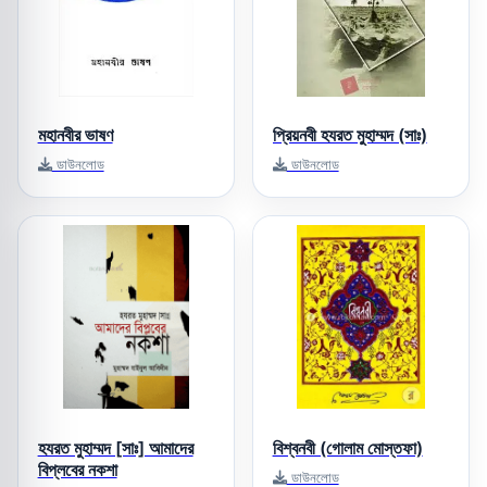
মহানবীর ভাষণ
প্রিয়নবী হযরত মুহাম্মদ (সাঃ)
ডাউনলোড
ডাউনলোড
হযরত মুহাম্মদ [সাঃ] আমাদের
বিশ্বনবী (গোলাম মোস্তফা)
বিপ্লবের নকশা
ডাউনলোড