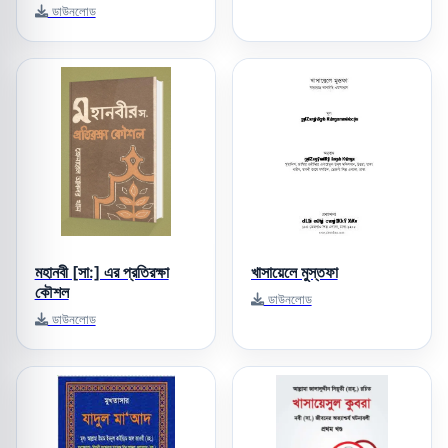
ডাউনলোড
মহানবী [সা:] এর প্রতিরক্ষা
খাসায়েলে মুস্তফা
কৌশল
ডাউনলোড
ডাউনলোড