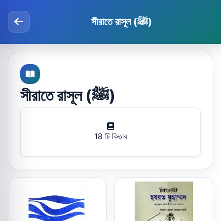
সীরাতে রাসূল (ﷺ)
সীরাতে রাসূল (ﷺ)
18 টি কিতাব