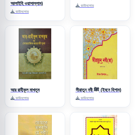
আলাইহি ওয়াসাল্লাম)
ডাউনলোড
ডাউনলোড
আর রাহীকূল মাখতূম
সীরাতুন নবী ﷺ (ইবনে হিশাম)
ডাউনলোড
ডাউনলোড