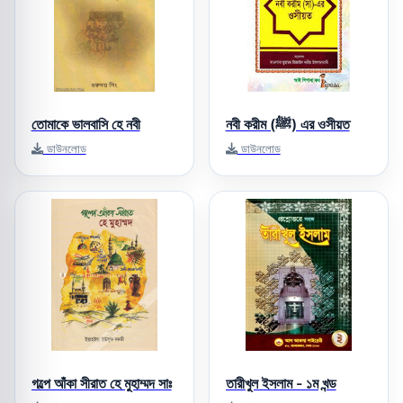
তোমাকে ভালবাসি হে নবী
নবী করীম (ﷺ) এর ওসীয়ত
ডাউনলোড
ডাউনলোড
গল্পে আঁকা সীরাত হে মুহাম্মদ সাঃ
তারীখুল ইসলাম - ১ম খন্ড