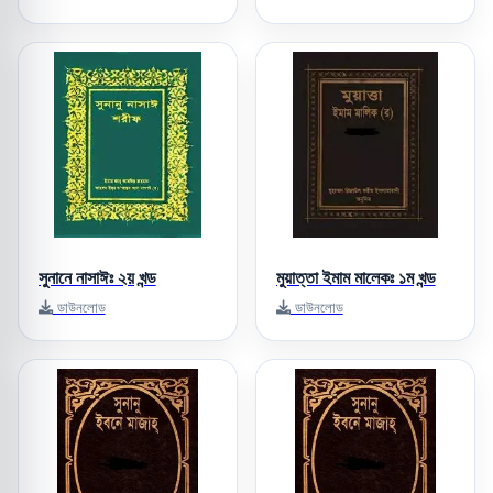
সুনানে নাসাঈঃ ২য় খন্ড
মুয়াত্তা ইমাম মালেকঃ ১ম খন্ড
ডাউনলোড
ডাউনলোড