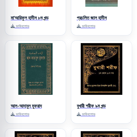
মা'আরিফুল হাদীস ৮ম খন্ড
প্রচলিত জাল হাদীস
ডাউনলোড
ডাউনলোড
আল-আদাবুল মুফরাদ
বুখারী শরীফ ৯ম খন্ড
ডাউনলোড
ডাউনলোড