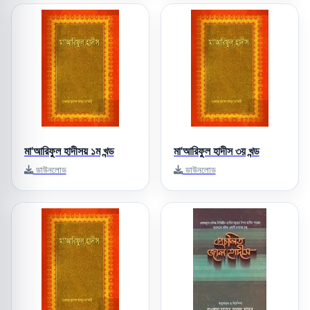
মা'আরিফুল হাদীসয় ১ম খন্ড
মা'আরিফুল হাদীস ৩য় খন্ড
ডাউনলোড
ডাউনলোড