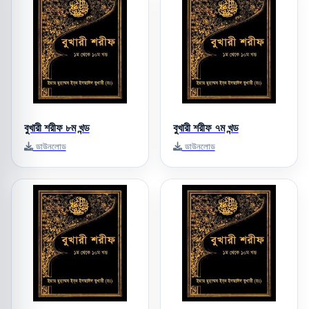
বুখারী শরীফ ৮ম খন্ড
বুখারী শরীফ ৭ম খন্ড
ডাউনলোড
ডাউনলোড