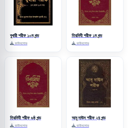
বুখারী শরীফ ১০ম খন্ড
তিরমিযী শরীফ ১ম খন্ড
ডাউনলোড
ডাউনলোড
তিরমিযী শরীফ ৬ষ্ঠ খন্ড
আবু দাঊদ শরীফ ২য় খন্ড
ডাউনলোড
ডাউনলোড