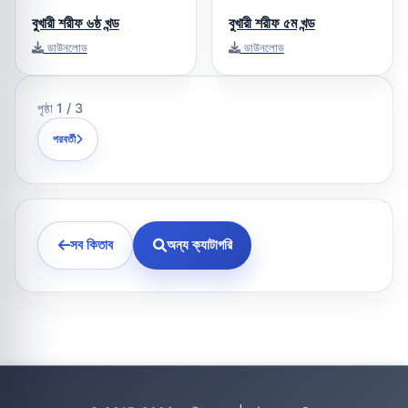
বুখারী শরীফ ৬ষ্ঠ খন্ড
বুখারী শরীফ ৫ম খন্ড
ডাউনলোড
ডাউনলোড
পৃষ্ঠা 1 / 3
পরবর্তী
সব কিতাব
অন্য ক্যাটাগরি