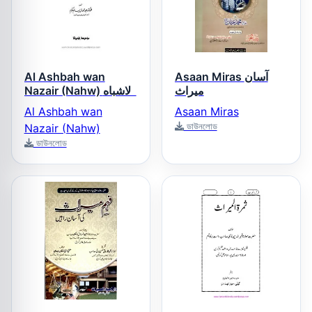
Al Ashbah wan
Asaan Miras آسان
میراث
Nazair (Nahw) الاشباه
والنظائر فى النحو
Al Ashbah wan
Asaan Miras
ডাউনলোড
Nazair (Nahw)
ডাউনলোড