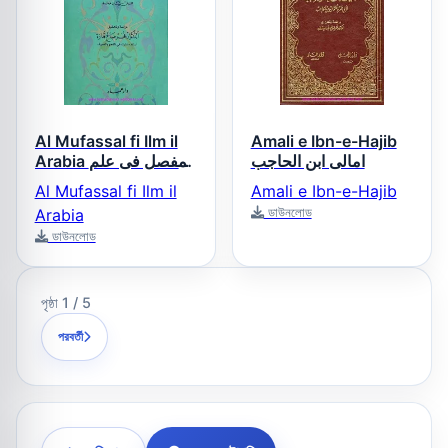
Al Mufassal fi Ilm il
Amali e Ibn-e-Hajib
امالى ابن الحاجب
Arabia المفصل فى علم
العربية
Al Mufassal fi Ilm il
Amali e Ibn-e-Hajib
ডাউনলোড
Arabia
ডাউনলোড
পৃষ্ঠা 1 / 5
পরবর্তী