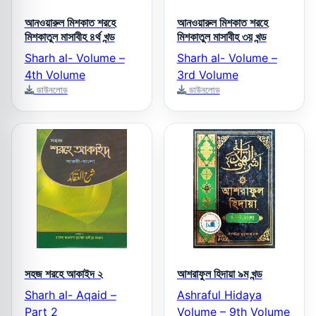
আনওয়ারুল মিশকাত শরহে
আনওয়ারুল মিশকাত শরহে
মিশকাতুল মাসাবীহ ৪র্থ খন্ড
মিশকাতুল মাসাবীহ ৩য় খন্ড
Sharh al- Volume –
Sharh al- Volume –
4th Volume
3rd Volume
ডাউনলোড
ডাউনলোড
সহজ শরহে আকাইদ ২
আশরাফুল হিদায়া ৯ম খন্ড
Sharh al- Aqaid –
Ashraful Hidaya
Part 2
Volume – 9th Volume