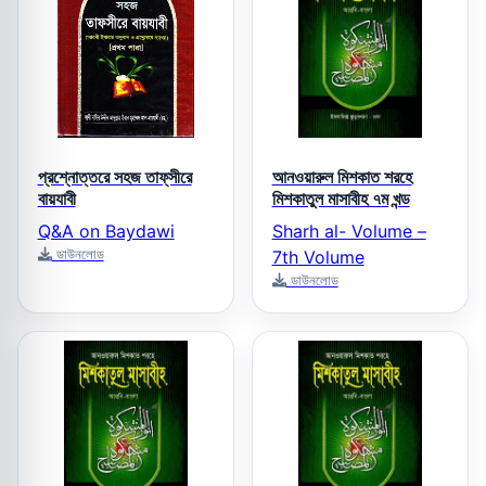
প্রশ্নোত্তরে সহজ তাফ্‌সীরে
আনওয়ারুল মিশকাত শরহে
বায়যাবী
মিশকাতুল মাসাবীহ ৭ম খন্ড
Q&A on Baydawi
Sharh al- Volume –
ডাউনলোড
7th Volume
ডাউনলোড