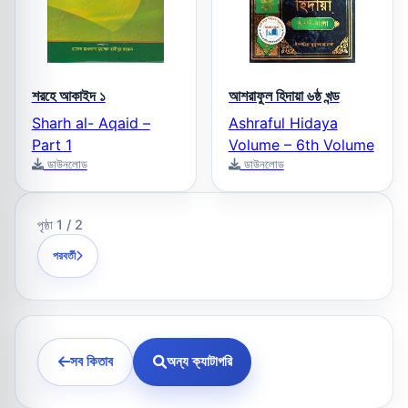
শরহে আকাইদ ১
আশরাফুল হিদায়া ৬ষ্ঠ খন্ড
Sharh al- Aqaid –
Ashraful Hidaya
Part 1
Volume – 6th Volume
ডাউনলোড
ডাউনলোড
পৃষ্ঠা 1 / 2
পরবর্তী
সব কিতাব
অন্য ক্যাটাগরি