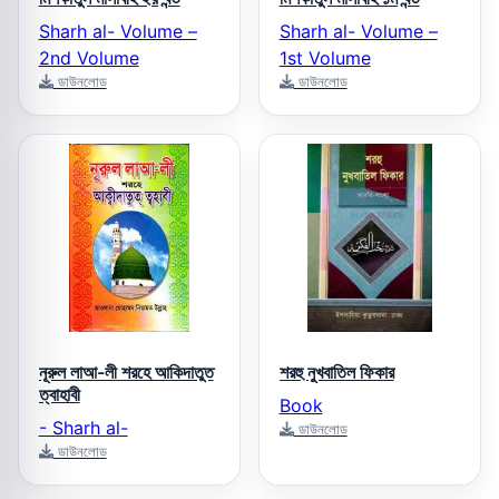
Sharh al- Volume –
Sharh al- Volume –
2nd Volume
1st Volume
ডাউনলোড
ডাউনলোড
নূরুল লাআ-লী শরহে আকিদাতুত
শরহু নুখবাতিল ফিকার
ত্বাহাবী
Book
- Sharh al-
ডাউনলোড
ডাউনলোড