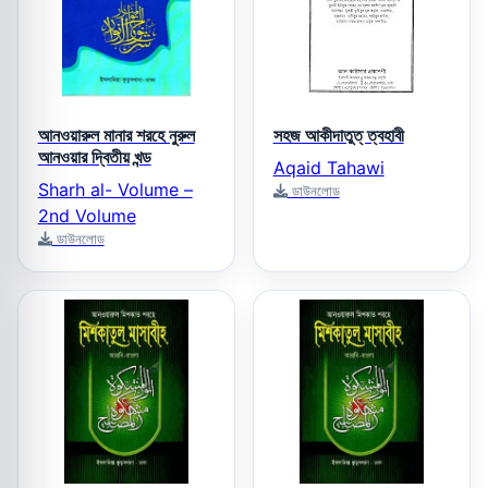
আনওয়ারুল মানার শরহে নুরুল
সহজ আকীদাতুত্ ‌ত্বহাবী
আনওয়ার দ্বিতীয় খন্ড
Aqaid Tahawi
Sharh al- Volume –
ডাউনলোড
2nd Volume
ডাউনলোড