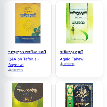
প্রশ্নোত্তরে তাফসীরুল বায়যাবী
আকীদাতুত্ব ত্বহাবী
Q&A on Tafsir al-
Aqaid Tahawi
ডাউনলোড
Baydawi
ডাউনলোড