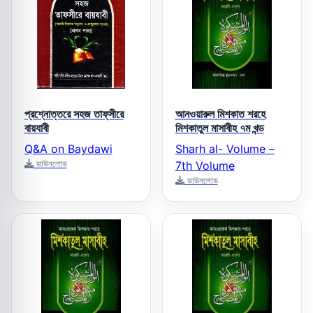
প্রশ্নোত্তরে সহজ তাফ্‌সীরে
আনওয়ারুল মিশকাত শরহে
বায়যাবী
মিশকাতুল মাসাবীহ ৭ম খন্ড
Q&A on Baydawi
Sharh al- Volume –
ডাউনলোড
7th Volume
ডাউনলোড