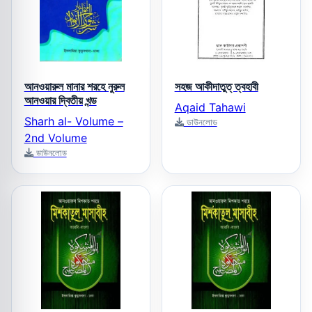
আনওয়ারুল মানার শরহে নুরুল
সহজ আকীদাতুত্ ‌ত্বহাবী
আনওয়ার দ্বিতীয় খন্ড
Aqaid Tahawi
Sharh al- Volume –
ডাউনলোড
2nd Volume
ডাউনলোড