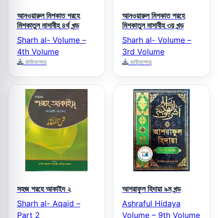
আনওয়ারুল মিশকাত শরহে
আনওয়ারুল মিশকাত শরহে
মিশকাতুল মাসাবীহ ৪র্থ খন্ড
মিশকাতুল মাসাবীহ ৩য় খন্ড
Sharh al- Volume –
Sharh al- Volume –
4th Volume
3rd Volume
ডাউনলোড
ডাউনলোড
সহজ শরহে আকাইদ ২
আশরাফুল হিদায়া ৯ম খন্ড
Sharh al- Aqaid –
Ashraful Hidaya
Part 2
Volume – 9th Volume