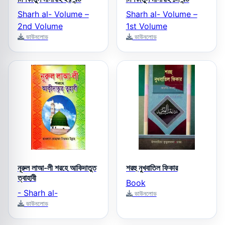
Sharh al- Volume –
Sharh al- Volume –
2nd Volume
1st Volume
ডাউনলোড
ডাউনলোড
নূরুল লাআ-লী শরহে আকিদাতুত
শরহু নুখবাতিল ফিকার
ত্বাহাবী
Book
- Sharh al-
ডাউনলোড
ডাউনলোড