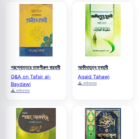
প্রশ্নোত্তরে তাফসীরুল বায়যাবী
আকীদাতুত্ব ত্বহাবী
Q&A on Tafsir al-
Aqaid Tahawi
ডাউনলোড
Baydawi
ডাউনলোড