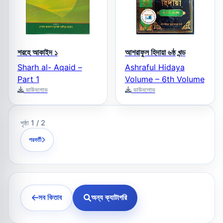
শরহে আকাইদ ১
আশরাফুল হিদায়া ৬ষ্ঠ খন্ড
Sharh al- Aqaid –
Ashraful Hidaya
Part 1
Volume – 6th Volume
ডাউনলোড
ডাউনলোড
পৃষ্ঠা 1 / 2
পরবর্তী
সব কিতাব
অন্য ক্যাটাগরি