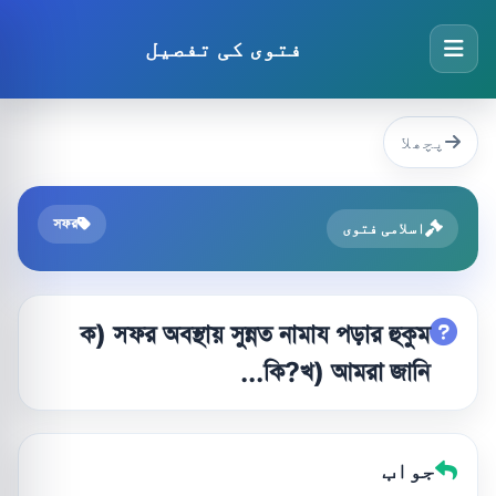
فتوی کی تفصیل
پچھلا
সফর
اسلامی فتوی
ক) সফর অবস্থায় সুন্নত নামায পড়ার হুকুম
কি?খ) আমরা জানি...
جواب