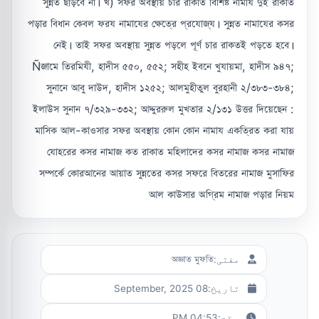
সুন্নত ছাড়বে না। খ) সফর অবস্থায় চার রাকাত বিশিষ্ট নামায দুই রাকাত
পড়ার বিধান কেবল ফরয নামাযের ক্ষেত্রে প্রযোজ্য। সুন্নত নামাযের কসর
নেই। তাই সফর অবস্থায় সুন্নত পড়লে পূর্ণ চার রাকতই পড়তে হবে।
Ñজামে তিরমিযী, হাদীস ৫৫০, ৫৫২; সহীহ ইবনে খুযায়মা, হাদীস ৯৪৭;
সুনানে আবু দাউদ, হাদীস ১২৫২; আলমুহীতুল বুরহানী ২/৩৮৩-৩৮৪;
ইলাউস সুনান ৭/৩২৯-৩৩২; আদ্দুররুল মুখতার ২/১৩১ উত্তর দিয়েছেন :
মাসিক আল-কাওসার সফর অবস্থায় কোন কোন নামায একত্রিত করা যায়
যোহরের কসর নামাজ কত রাকাত মহিলাদের কসর নামাজ কসর নামাজ
সম্পর্কে কোরআনের আয়াত সুন্নতের কসর সফরে বিতরের নামাজ মুসাফির
আল কাউসার অগ্রিম নামাজ পড়ার নিয়ম
مفتی:
অজ্ঞাত মুফতি
تاریخ:
08 September, 2025
وقت:
04:53 PM