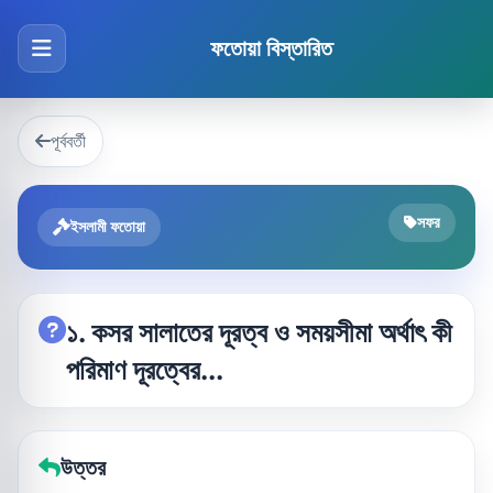
ফতোয়া বিস্তারিত
পূর্ববর্তী
সফর
ইসলামী ফতোয়া
১. কসর সালাতের দূরত্ব ও সময়সীমা অর্থাৎ কী
পরিমাণ দূরত্বের...
উত্তর