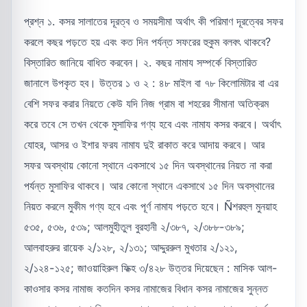
প্রশ্ন ১. কসর সালাতের দূরত্ব ও সময়সীমা অর্থাৎ কী পরিমাণ দূরত্বের সফর
করলে কছর পড়তে হয় এবং কত দিন পর্যন্ত সফরের হুকুম বলবৎ থাকবে?
বিস্তারিত জানিয়ে বাধিত করবেন। ২. কছর নামায সম্পর্কে বিস্তারিত
জানালে উপকৃত হব। উত্তর ১ ও ২ : ৪৮ মাইল বা ৭৮ কিলোমিটার বা এর
বেশি সফর করার নিয়তে কেউ যদি নিজ গ্রাম বা শহরের সীমানা অতিক্রম
করে তবে সে তখন থেকে মুসাফির গণ্য হবে এবং নামায কসর করবে। অর্থাৎ
যোহর, আসর ও ইশার ফরয নামায দুই রাকাত করে আদায় করবে। আর
সফর অবস্থায় কোনো স্থানে একসাথে ১৫ দিন অবস্থানের নিয়ত না করা
পর্যন্ত মুসাফির থাকবে। আর কোনো স্থানে একসাথে ১৫ দিন অবস্থানের
নিয়ত করলে মুকীম গণ্য হবে এবং পূর্ণ নামায পড়তে হবে। Ñশরহুল মুনয়াহ
৫৩৫, ৫৩৬, ৫৩৯; আলমুহীতুল বুরহানী ২/৩৮৭, ২/৩৮৮-৩৮৯;
আলবাহরুর রায়েক ২/১২৮, ২/১৩১; আদ্দুররুল মুখতার ২/১২১,
২/১২৪-১২৫; জাওয়াহিরুল ফিক্হ ৩/৪২৮ উত্তর দিয়েছেন : মাসিক আল-
কাওসার কসর নামাজ কতদিন কসর নামাজের বিধান কসর নামাজের সুন্নত