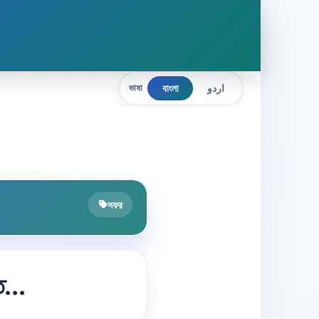
বাংলা
اردو
ভাষা
সফর
ত...