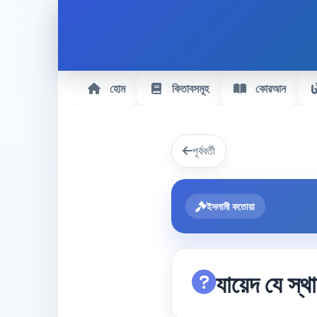
হোম
কিতাবসমূহ
কোরআন
পূর্ববর্তী
ইসলামী ফতোয়া
যায়েদ যে স্থ