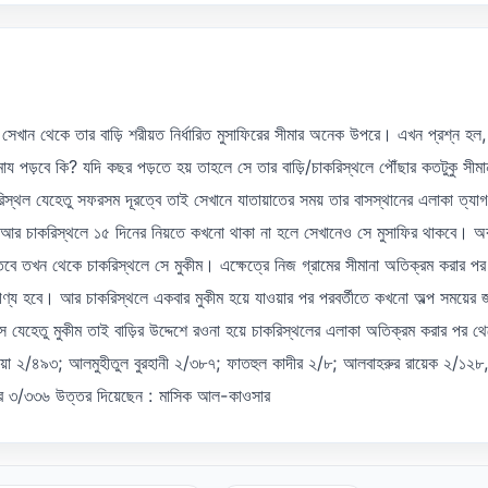
ে সেখান থেকে তার বাড়ি শরীয়ত নির্ধারিত মুসাফিরের সীমার অনেক উপরে। এখন প্রশ্ন হল, 
ায পড়বে কি? যদি কছর পড়তে হয় তাহলে সে তার বাড়ি/চাকরিস্থলে পৌঁছার কতটুকু সীমান
করিস্থল যেহেতু সফরসম দূরত্বে তাই সেখানে যাতায়াতের সময় তার বাসস্থানের এলাকা ত্যা
আর চাকরিস্থলে ১৫ দিনের নিয়তে কখনো থাকা না হলে সেখানেও সে মুসাফির থাকবে। অ
তবে তখন থেকে চাকরিস্থলে সে মুকীম। এক্ষেত্রে নিজ গ্রামের সীমানা অতিক্রম করার পর
গণ্য হবে। আর চাকরিস্থলে একবার মুকীম হয়ে যাওয়ার পর পরবর্তীতে কখনো অল্প সময়ের 
ে যেহেতু মুকীম তাই বাড়ির উদ্দেশে রওনা হয়ে চাকরিস্থলের এলাকা অতিক্রম করার পর থ
নিয়া ২/৪৯৩; আলমুহীতুল বুরহানী ২/৩৮৭; ফাতহুল কাদীর ২/৮; আলবাহরুর রায়েক ২/১২৮,
্দুর ৩/৩৩৬ উত্তর দিয়েছেন : মাসিক আল-কাওসার