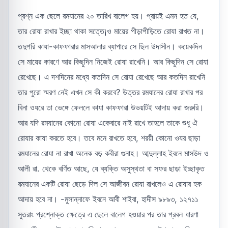
প্রশ্ন এক ছেলে রমযানের ২০ তারিখ বালেগ হয়। প্রায়ই এমন হত যে,
তার রোযা রাখার ইচ্ছা থাকা সত্তে¡ও মায়ের পীড়াপীড়িতে রোযা রাখত না।
তদুপরি কাযা-কাফফারার মাসআলার ব্যাপারে সে ছিল উদাসীন। কয়েকদিন
সে মায়ের কারণে আর কিছুদিন নিজেই রোযা রাখেনি। আর কিছুদিন সে রোযা
রেখেছে। এ দশদিনের মধ্যে কতদিন সে রোযা রেখেছে আর কতদিন রাখেনি
তার পুরো স্মরণ নেই এখন সে কী করবে? উত্তর রমযানের রোযা রাখার পর
বিনা ওযরে তা ভেঙ্গে ফেললে কাযা কাফফারা উভয়টিই আদায় করা জরুরি।
আর যদি রমযানের কোনো রোযা একেবারে নাই রাখে তাহলে তাকে শুধু ঐ
রোযার কাযা করতে হবে। তবে মনে রাখতে হবে, শরয়ী কোনো ওযর ছাড়া
রমযানের রোযা না রাখা অনেক বড় কবীরা গুনাহ। আব্দুল্লাহ ইবনে মাসউদ ও
আলী রা. থেকে বর্ণিত আছে, যে ব্যক্তি অসুস্থতা বা সফর ছাড়া ইচ্ছাকৃত
রমযানের একটি রোযা ছেড়ে দিল সে আজীবন রোযা রাখলেও এ রোযার হক
আদায় হবে না। -মুসান্নাফে ইবনে আবী শাইবা, হাদীস ৯৮৯৩, ১২৭১১
সুতরাং প্রশ্নোক্ত ক্ষেত্রে এ ছেলে বালেগ হওয়ার পর তার প্রবল ধারণা