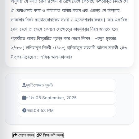
অনুযায়ী যে কয়টা রোযা রাখেনি বা রেখে ভেঙ্গে ফেলেছে উপরোক্ত নিয়মে সে
ঐ রোযাগুলোর কাযা ও কাফফারা আদায় করবে এবং এজন্য সে আল্লাহ
তাআলার নিকট কায়োমনোবাক্যে তওবা ও ইস্তেগফার করবে। আর একাধিক
রোযা রেখে তা ভেঙ্গে ফেললে সেক্ষেত্রে কাফফারার নিয়ম জানতে হলে
পরবর্তীতে আবার বিস্তারিত প্রশ্ন করে জেনে নিবেন। -রদ্দুল মুহতার
২/৩৮০; হাশিয়াতুশ শিলবী ১/৪৬৮; হাশিয়াতুত তহতাবী আলাল মারাকী ২৪৩
উত্তর দিয়েছেন : মাসিক আল-কাওসার
মুফতি:
অজ্ঞাত মুফতি
তারিখ:
08 September, 2025
সময়:
04:53 PM
শেয়ার করুন
লিংক কপি করুন