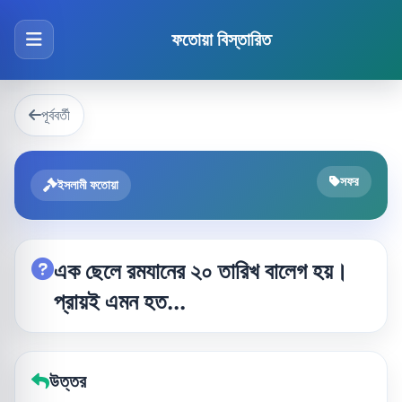
ফতোয়া বিস্তারিত
পূর্ববর্তী
সফর
ইসলামী ফতোয়া
এক ছেলে রমযানের ২০ তারিখ বালেগ হয়।
প্রায়ই এমন হত...
উত্তর