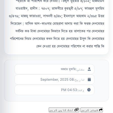
স্ত্রীকে তা পরিশোধ করে দেওয়া। -রদ্দুল মুহতার ৩/১০২; মাজমাউয
যাওয়াইদ, হাদীস : ৭৫০৭; তাফসীরে কুরতুবী ৫/৬৭; ফাতহুল মুলহিম
৩/৪৭৬; মাজমূ ফাতাওয়া, লাখনবী ৩/৪৮; ইমদাদুল আহকাম ২/৩৬৫ উত্তর
দিয়েছেন : মাসিক আল-কাওসার মোহরানা আদায় করা কি ফরজ দেনমোহর
সর্বনিম্ন কত টাকা দেনমোহর কিভাবে দিতে হয় তালাকের পর দেনমোহর
পরিশোধের নিয়ম দেনমোহর কখন দিতে হয় দেনমোহর উসুল কি দেনমোহর
কেন দেওয়া হয় দেনমোহর পরিশোধ না করার শাস্তি কি
مفتی:
অজ্ঞাত মুফতি
تاریخ:
08 September, 2025
وقت:
04:53 PM
شیئر کریں
لنک کاپی کریں