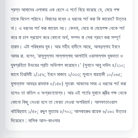
প্রশ্ন আমাদের এলাকায় এক ছেলে এ শর্তে বিয়ে করেছে যে, মেয়ে পক্ষ
তাকে বিদেশ পাঠাবে। বিবাহের মধ্যে এ ধরনের শর্ত করা কি জায়েয? উত্তর
না। এ ধরনের শর্ত করা জায়েয নয়। কেননা, মেয়ে বা মেয়েপক্ষ থেকে শর্ত
করে বা চাপ প্রয়োগ করে কোনো অর্থ, সম্পদ বা সেবা গ্রহণ করা সম্পূর্ণ
হারাম। এটা পরিষ্কার ঘুষ। আর সহীহ হাদীসে আছে, আবদুল্লাহ ইবনে
আমর রা. বলেন, ‘রাসূলুল্লাহ সাল্লাল্লাহু আলাইহি ওয়াসাল্লাম ঘুষদাতা ও
ঘুষগ্রহিতা উভয়ের প্রতি অভিশাপ করেছেন।’ (সুনানে আবু দাউদ ৪/২১০;
জামে তিরমিযী ১/১৫৯; ইবনে মাজাহ ২/৩২৩; সুনানে বায়হাকী ১০/২৬৫;
মুসান্নাফ আবদুর রাযযাক ৮/১৪৮) সুতরাং আকদের সময় এ ধরনের শর্ত করা
হলেও তা বাতিল ও অগ্রহণযোগ্য। আর এই শর্তের সুবাদে স্ত্রীর পক্ষ থেকে
কোনো কিছু নেওয়া হলে তা ফেরত দেওয়া অপরিহার্য। আলফাতাওয়াল
খাইরিয়্যাহ ১/৪৮; রদ্দুল মুহতার ৫/৭০১; আলবাহরুর রায়েক ৬/২৬২ উত্তর
দিয়েছেন : মাসিক আল-কাওসার