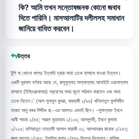
কি? আমি তখন সন্তোষজনক কোনো জবাব
দিতে পারিনি। মাসআলাটির দলীলসহ সমাধান
জানিয়ে বাধিত করবেন।
উত্তর
টুপি বা কোনো কাপড় ইত্যাদি দ্বারা মাথা ঢেকে হাম্মামে যাওয়া উত্তম।
একটি মুরসাল বর্ণনায় আছে যে, রাসূলুল্লাহ সাল্লাল্লাহু আলাইহি ওয়াসাল্লাম
হাম্মামে (ইস্তিঞ্জাখানায়) প্রবেশের সময় জুতা পরিধান করতেন এবং মাথা
ঢেকে নিতেন।’ (আস সুনানুল কুবরা, বায়হাকী ১/৯৬) খলিফাতুল মুসলিমীন
হযরত আবু বকর সিদ্দীক রা.-এর আমলও এমনই ছিল। -মুসান্নাফ ইবনে
আবী শায়বা ২/৪৪; শরহুল মুহাযযাব ২/১০৯; আলমুগনী, ইবনে কুদামা
১/২২৬; হাশিয়াতুত তাহতাবী আলাল মারাকী ৩১; আলবাহরুর রায়েক ১/২৪৩;
রদ্দুল মুহতার ১/৩৪৫; ইলাউস সুনান ১/৪৪৯ উত্তর দিয়েছেন : মাসিক