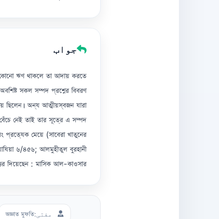
جواب
ের কোনো ঋণ থাকলে তা আদায় করতে
শিষ্ট সকল সম্পদ প্রশ্নের বিবরণ
় ছিলেন। অন্য আত্মীয়স্বজন যারা
েঁচে নেই তাই তার সূত্রে এ সম্পদ
 প্রত্যেক মেয়ে (সাবেরা খাতুনের
াযিয়া ৬/৪৫৬; আলমুহীতুল বুরহানী
্তর দিয়েছেন : মাসিক আল-কাওসার
مفتی:
অজ্ঞাত মুফতি