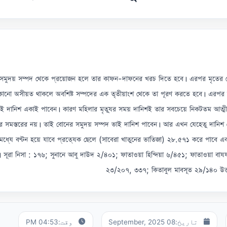
থাবর সমুদয় সম্পদ থেকে প্রয়োজন হলে তার কাফন-দাফনের খরচ দিতে হবে। এরপর মৃত
নো অসীয়ত থাকলে অবশিষ্ট সম্পদের এক তৃতীয়াংশ থেকে তা পূরণ করতে হবে। এরপর অব
াই দানিশ একাই পাবেন। কারণ মহিলার মৃত্যুর সময় দানিশই তার সবচেয়ে নিকটতম আত্মীয
র সমস্তরের নয়। তাই বোনের সমুদয় সম্পদ ভাই দানিশ পাবেন। আর এখন যেহেতু দানিশ ব
ধ্যে বণ্টন হয়ে যাবে প্রত্যেক ছেলে (সাবেরা খাতুনের ভাতিজা) ২৮.৫৭১ করে পাবে এবং
ূরা নিসা : ১৭৬; সুনানে আবু দাউদ ২/৪০১; ফাতাওয়া হিন্দিয়া ৬/৪৫১; ফাতাওয়া বাযয
২৩/২০৭, ৩৩৭; কিতাবুল মাবসূত ২৯/১৪০ উত
تاریخ:
08 September, 2025
وقت:
04:53 PM