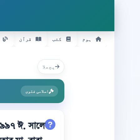
ہوم
کتب
قرآن
پچھلا
اسلامی فتوی
 ১৯৯৭ ঈ. সালে