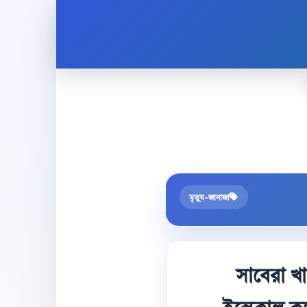
মৃত্যু-জানাজা
সাবেরা খ