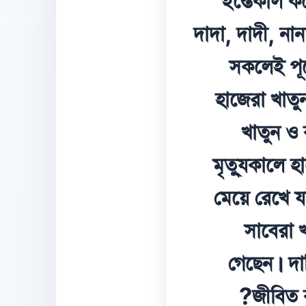
ইন্তেকাল কর
দাদা, দাদী, নান
সকলেই পূর
হাজেরা খাত
খাতুন ও 
মৃত্যুকালে 
মেয়ে রেখে 
সাবেরা খ
গেছেন। দা
জীবিত 