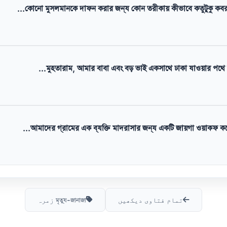
কোনো মুসলমানকে দাফন করার জন্য কোন তরীকায় কীভাবে কতুটুকু কবর
মুহতারাম, আমার বাবা এবং বড় ভাই একসাথে ঢাকা যাওয়ার পথে সড়ক
আমাদের গ্রামের এক ব্যক্তি মাদরাসার জন্য একটি জায়গা ওয়াকফ কর
تمام فتاوی دیکھیں
মৃত্যু-জানাজা زمرہ